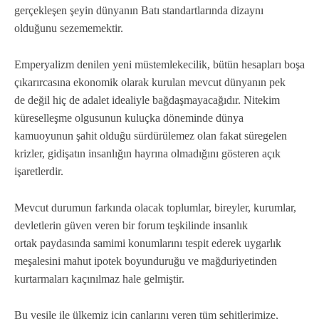
gerçekleşen şeyin dünyanın Batı standartlarında dizaynı
olduğunu sezememektir.
Emperyalizm denilen yeni müstemlekecilik, bütün hesapları boşa
çıkarırcasına ekonomik olarak kurulan mevcut dünyanın pek
de değil hiç de adalet idealiyle bağdaşmayacağıdır. Nitekim
küreselleşme olgusunun kuluçka döneminde dünya
kamuoyunun şahit olduğu sürdürülemez olan fakat süregelen
krizler, gidişatın insanlığın hayrına olmadığını gösteren açık
işaretlerdir.
Mevcut durumun farkında olacak toplumlar, bireyler, kurumlar,
devletlerin güven veren bir forum teşkilinde insanlık
ortak paydasında samimi konumlarını tespit ederek uygarlık
meşalesini mahut ipotek boyunduruğu ve mağduriyetinden
kurtarmaları kaçınılmaz hale gelmiştir.
Bu vesile ile ülkemiz için canlarını veren tüm şehitlerimize,