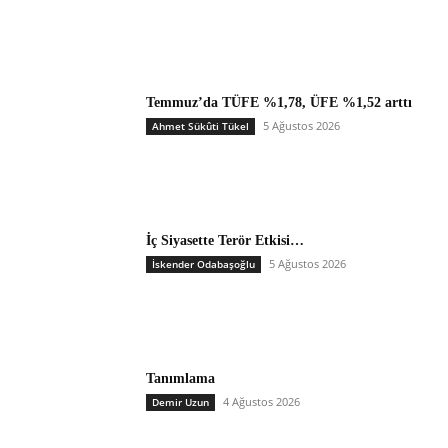
Temmuz’da TÜFE %1,78, ÜFE %1,52 arttı
5 Ağustos 2026
Ahmet Sükûti Tükel
İç Siyasette Terör Etkisi…
5 Ağustos 2026
İskender Odabaşoğlu
Tanımlama
4 Ağustos 2026
Demir Uzun