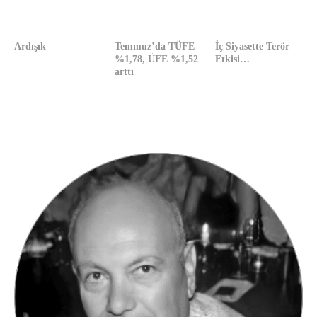
Ardışık
Temmuz’da TÜFE
İç Siyasette Terör
%1,78, ÜFE %1,52
Etkisi…
arttı