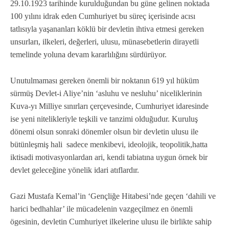
29.10.1923 tarihinde kurulduğundan bu güne gelinen noktada
100 yılını idrak eden Cumhuriyet bu süreç içerisinde acısı
tatlısıyla yaşananları köklü bir devletin ihtiva etmesi gereken
unsurları, ilkeleri, değerleri, ulusu, münasebetlerin dirayetli
temelinde yoluna devam kararlılığını sürdürüyor.
Unutulmaması gereken önemli bir noktanın 619 yıl hüküm
sürmüş Devlet-i Aliye’nin ‘asluhu ve nesluhu’ niceliklerinin
Kuva-yı Milliye sınırları çerçevesinde, Cumhuriyet idaresinde
ise yeni nitelikleriyle teşkili ve tanzimi olduğudur. Kuruluş
dönemi olsun sonraki dönemler olsun bir devletin ulusu ile
bütünleşmiş hali sadece menkibevi, ideolojik, teopolitik,hatta
iktisadi motivasyonlardan ari, kendi tabiatına uygun örnek bir
devlet geleceğine yönelik idari atıflardır.
Gazi Mustafa Kemal’in ‘Gençliğe Hitabesi’nde geçen ‘dahili ve
harici bedhahlar’ ile mücadelenin vazgeçilmez en önemli
ögesinin, devletin Cumhuriyet ilkelerine ulusu ile birlikte sahip