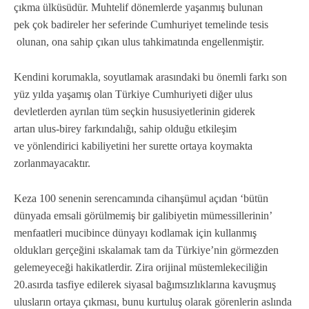
çıkma ülküsüdür. Muhtelif dönemlerde yaşanmış bulunan
pek çok badireler her seferinde Cumhuriyet temelinde tesis
olunan, ona sahip çıkan ulus tahkimatında engellenmiştir.
Kendini korumakla, soyutlamak arasındaki bu önemli farkı son
yüz yılda yaşamış olan Türkiye Cumhuriyeti diğer ulus
devletlerden ayrılan tüm seçkin hususiyetlerinin giderek
artan ulus-birey farkındalığı, sahip olduğu etkileşim
ve yönlendirici kabiliyetini her surette ortaya koymakta
zorlanmayacaktır.
Keza 100 senenin serencamında cihanşümul açıdan ‘bütün
dünyada emsali görülmemiş bir galibiyetin mümessillerinin’
menfaatleri mucibince dünyayı kodlamak için kullanmış
oldukları gerçeğini ıskalamak tam da Türkiye’nin görmezden
gelemeyeceği hakikatlerdir. Zira orijinal müstemlekeciliğin
20.asırda tasfiye edilerek siyasal bağımsızlıklarına kavuşmuş
ulusların ortaya çıkması, bunu kurtuluş olarak görenlerin aslında