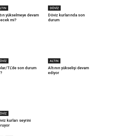
LTIN
DÖVİZ
tın yükselmeye devam
Döviz kurlarında son
ecek mi?
durum
ÖVİZ
ALTIN
lar/TL’de son durum
Altının yükselişi devam
?
ediyor
ÖVİZ
viz kurları seyrini
ruyor