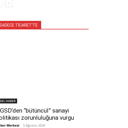
SADECE TİCARET'TE
ZEL HABER
GSD’den “bütüncül” sanayi
olitikası zorunluluğuna vurgu
ber Merkezi
-
5 Ağustos 2026