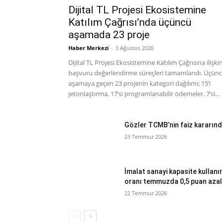
Dijital TL Projesi Ekosistemine
Katılım Çağrısı’nda üçüncü
aşamada 23 proje
Haber Merkezi
-
3 Ağustos 2026
Dijital TL Projesi Ekosistemine Katılım Çağrısına ilişki
başvuru değerlendirme süreçleri tamamlandı. Üçün
aşamaya geçen 23 projenin kategori dağılımı; 15’i
jetonlaştırma, 17’si programlanabilir ödemeler, 7’si...
Gözler TCMB’nin faiz kararın
23 Temmuz 2026
İmalat sanayi kapasite kullan
oranı temmuzda 0,5 puan azal
22 Temmuz 2026