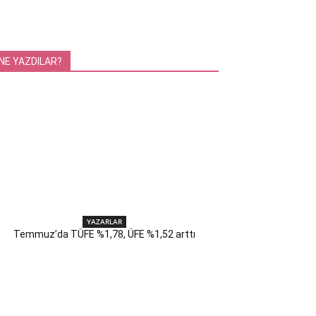
NE YAZDILAR?
YAZARLAR
Temmuz’da TÜFE %1,78, ÜFE %1,52 arttı