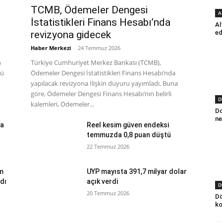
TCMB, Ödemeler Dengesi
A
İstatistikleri Finans Hesabı’nda
Al
ed
revizyona gidecek
Haber Merkezi
-
24 Temmuz 2026
n
Türkiye Cumhuriyet Merkez Bankası (TCMB),
cü
Ödemeler Dengesi İstatistikleri Finans Hesabı’nda
yapılacak revizyona İlişkin duyuru yayımladı. Buna
göre, Ödemeler Dengesi Finans Hesabı’nın belirli
D
kalemleri, Ödemeler...
Do
ne
da
Reel kesim güven endeksi
temmuzda 0,8 puan düştü
22 Temmuz 2026
ım
UYP mayısta 391,7 milyar dolar
dı
açık verdi
D
20 Temmuz 2026
Dö
ko