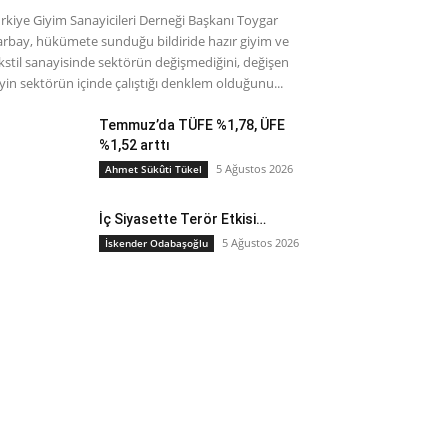
rkiye Giyim Sanayicileri Derneği Başkanı Toygar
rbay, hükümete sunduğu bildiride hazır giyim ve
kstil sanayisinde sektörün değişmediğini, değişen
yin sektörün içinde çalıştığı denklem olduğunu...
Temmuz’da TÜFE %1,78, ÜFE
%1,52 arttı
5 Ağustos 2026
Ahmet Sükûti Tükel
İç Siyasette Terör Etkisi…
5 Ağustos 2026
İskender Odabaşoğlu