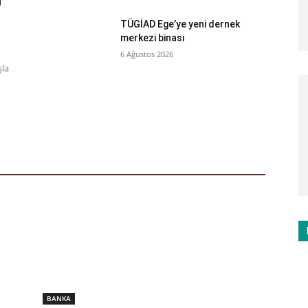
i
TÜGİAD Ege’ye yeni dernek
merkezi binası
6 Ağustos 2026
şla
BANKA