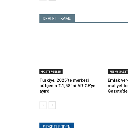
DEVLET - KAMU
GÖSTERGELER
RESMİ GAZET
Türkiye, 2025’te merkezi
Emlak ver
bütçenin %1,58’ini AR-GE’ye
maliyet be
ayırdı
Gazete’de
ŞİRKETLERDEN