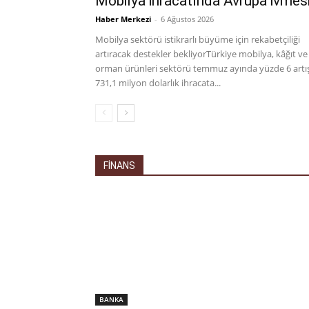
Mobilya ihracatında Avrupa ivmes
Haber Merkezi
-
6 Ağustos 2026
Mobilya sektörü istikrarlı büyüme için rekabetçiliği
artıracak destekler bekliyorTürkiye mobilya, kâğıt ve
orman ürünleri sektörü temmuz ayında yüzde 6 artı
731,1 milyon dolarlık ihracata...
FİNANS
BANKA