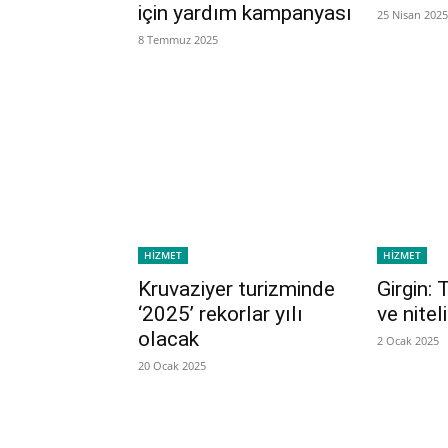
için yardım kampanyası
25 Nisan 2025
8 Temmuz 2025
HİZMET
HİZMET
Kruvaziyer turizminde
Girgin: 
‘2025’ rekorlar yılı
ve nitel
olacak
2 Ocak 2025
20 Ocak 2025