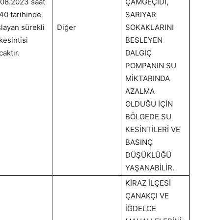
08.2023 saat
ÇAMGEÇİDİ,
40 tarihinde
SARIYAR
layan sürekli
Diğer
SOKAKLARINI
kesintisi
BESLEYEN
caktır.
DALGIÇ
POMPANIN SU
MİKTARINDA
AZALMA
OLDUĞU İÇİN
BÖLGEDE SU
KESİNTİLERİ VE
BASINÇ
DÜŞÜKLÜĞÜ
YAŞANABİLİR.
KİRAZ İLÇESİ
ÇANAKÇI VE
İĞDELCE