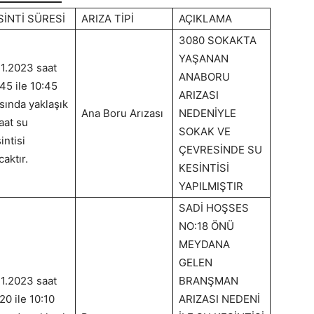
SİNTİ SÜRESİ
ARIZA TİPİ
AÇIKLAMA
3080 SOKAKTA
YAŞANAN
11.2023 saat
ANABORU
45 ile 10:45
ARIZASI
sında yaklaşık
Ana Boru Arızası
NEDENİYLE
aat su
SOKAK VE
intisi
ÇEVRESİNDE SU
caktır.
KESİNTİSİ
YAPILMIŞTIR
SADİ HOŞSES
NO:18 ÖNÜ
MEYDANA
GELEN
11.2023 saat
BRANŞMAN
20 ile 10:10
ARIZASI NEDENİ