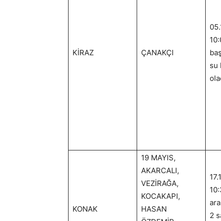
05.
10:
KİRAZ
ÇANAKÇI
baş
su 
ola
19 MAYIS,
AKARCALI,
17.
VEZİRAĞA,
10:
KOCAKAPI,
ara
KONAK
HASAN
2 s