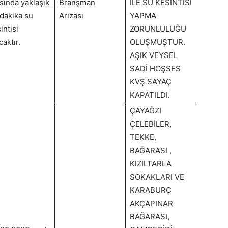
sında yaklaşık
Branşman
İLE SU KESİNTİSİ
dakika su
Arızası
YAPMA
intisi
ZORUNLULUĞU
caktır.
OLUŞMUŞTUR.
AŞIK VEYSEL
SADİ HOŞSES
KVŞ SAYAÇ
KAPATILDI.
ÇAYAĞZI
ÇELEBİLER,
TEKKE,
BAĞARASI ,
KIZILTARLA
SOKAKLARI VE
KARABURÇ
AKÇAPINAR
BAĞARASI,