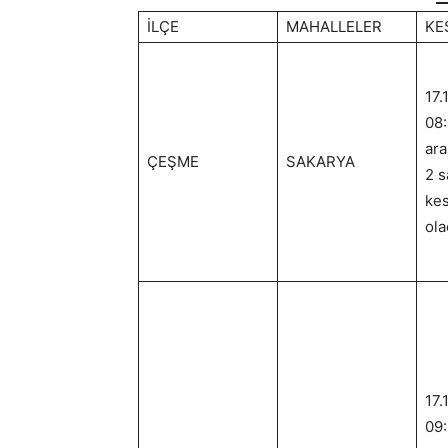
İLÇE
MAHALLELER
KE
17.
08:
ara
ÇEŞME
SAKARYA
2 s
kes
ola
17.
09: