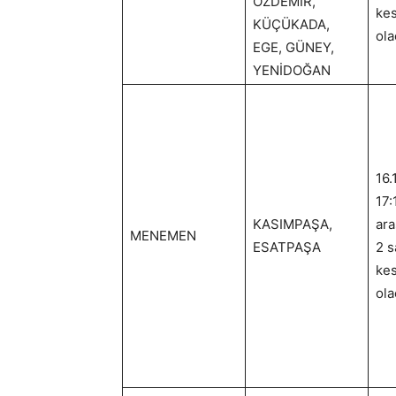
ÖZDEMİR,
kes
KÜÇÜKADA,
ola
EGE, GÜNEY,
YENİDOĞAN
16.
17:
KASIMPAŞA,
ara
MENEMEN
ESATPAŞA
2 s
kes
ola