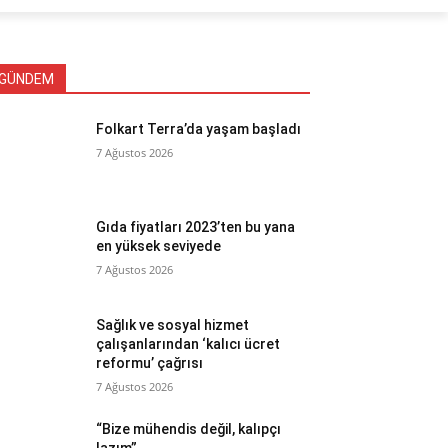
GÜNDEM
Folkart Terra’da yaşam başladı
7 Ağustos 2026
Gıda fiyatları 2023’ten bu yana
en yüksek seviyede
7 Ağustos 2026
Sağlık ve sosyal hizmet
çalışanlarından ‘kalıcı ücret
reformu’ çağrısı
7 Ağustos 2026
“Bize mühendis değil, kalıpçı
lazım”