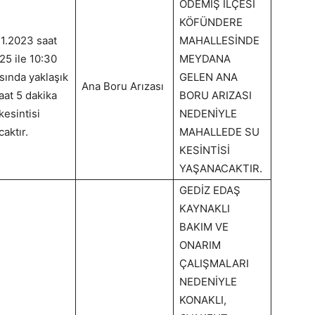
ÖDEMİŞ İLÇESİ
KÖFÜNDERE
11.2023 saat
MAHALLESİNDE
25 ile 10:30
MEYDANA
sında yaklaşık
GELEN ANA
Ana Boru Arızası
aat 5 dakika
BORU ARIZASI
kesintisi
NEDENİYLE
caktır.
MAHALLEDE SU
KESİNTİSİ
YAŞANACAKTIR.
GEDİZ EDAŞ
KAYNAKLI
BAKIM VE
ONARIM
ÇALIŞMALARI
NEDENİYLE
KONAKLI,