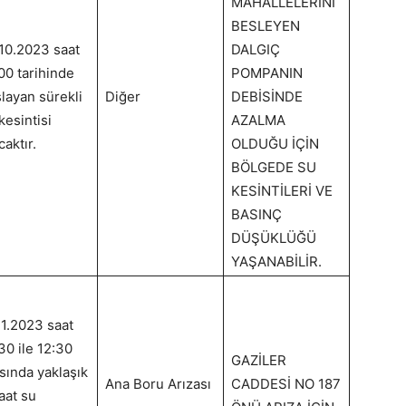
MAHALLELERİNİ
BESLEYEN
10.2023 saat
DALGIÇ
00 tarihinde
POMPANIN
layan sürekli
Diğer
DEBİSİNDE
kesintisi
AZALMA
caktır.
OLDUĞU İÇİN
BÖLGEDE SU
KESİNTİLERİ VE
BASINÇ
DÜŞÜKLÜĞÜ
YAŞANABİLİR.
11.2023 saat
30 ile 12:30
GAZİLER
sında yaklaşık
Ana Boru Arızası
CADDESİ NO 187
aat su