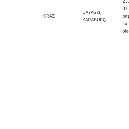
23.
07:
ÇAYAĞZI,
KİRAZ
baş
KARABURÇ
su 
ola