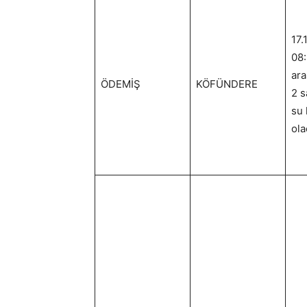
17.
08:
ara
ÖDEMİŞ
KÖFÜNDERE
2 s
su 
ola