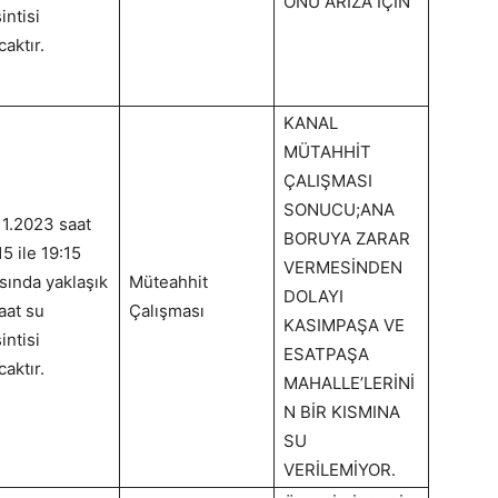
ÖNÜ ARIZA İÇİN
intisi
caktır.
KANAL
MÜTAHHİT
ÇALIŞMASI
SONUCU;ANA
11.2023 saat
BORUYA ZARAR
15 ile 19:15
VERMESİNDEN
sında yaklaşık
Müteahhit
DOLAYI
aat su
Çalışması
KASIMPAŞA VE
intisi
ESATPAŞA
caktır.
MAHALLE’LERİNİ
N BİR KISMINA
SU
VERİLEMİYOR.