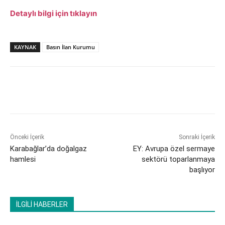
Detaylı bilgi için tıklayın
KAYNAK
Basın İlan Kurumu
Önceki İçerik
Sonraki İçerik
Karabağlar’da doğalgaz
EY: Avrupa özel sermaye
hamlesi
sektörü toparlanmaya
başlıyor
İLGİLİ HABERLER