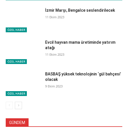
İzmir Marşı, Bengalce seslendirilecek
11 Ekim 2023
ÖZEL HABER
Evcil hayvan mama üretiminde yatırım
atağı
11 Ekim 2023
ÖZEL HABER
BASBAŞ yüksek teknolojinin ‘gül bahçesi’
olacak
9 Ekim 2023
ÖZEL HABER
GÜNDEM