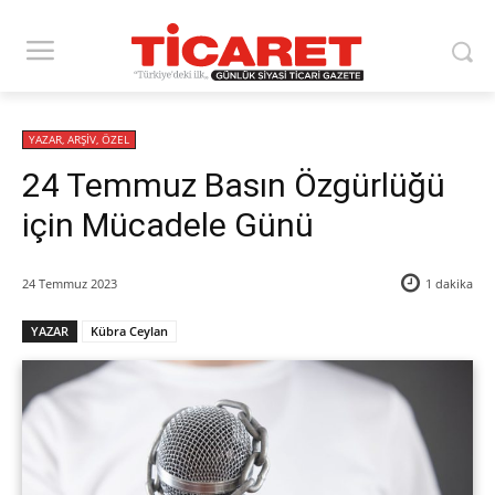
YAZAR, ARŞİV, ÖZEL
24 Temmuz Basın Özgürlüğü
için Mücadele Günü
24 Temmuz 2023
1
dakika
YAZAR
Kübra Ceylan