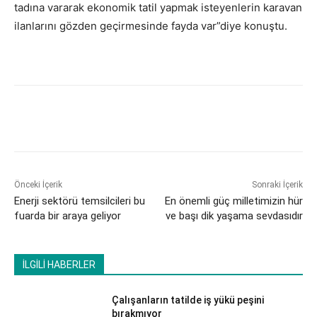
tadına vararak ekonomik tatil yapmak isteyenlerin karavan
ilanlarını gözden geçirmesinde fayda var”diye konuştu.
Önceki İçerik
Sonraki İçerik
Enerji sektörü temsilcileri bu
En önemli güç milletimizin hür
fuarda bir araya geliyor
ve başı dik yaşama sevdasıdır
İLGİLİ HABERLER
Çalışanların tatilde iş yükü peşini
bırakmıyor