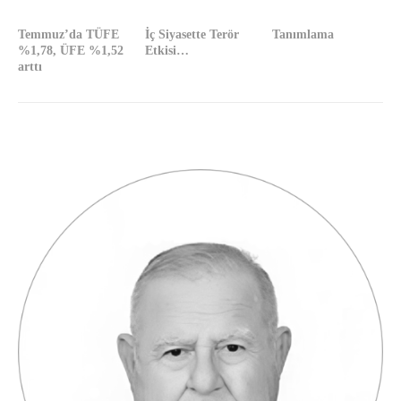
Temmuz’da TÜFE
İç Siyasette Terör
Tanımlama
%1,78, ÜFE %1,52
Etkisi…
arttı