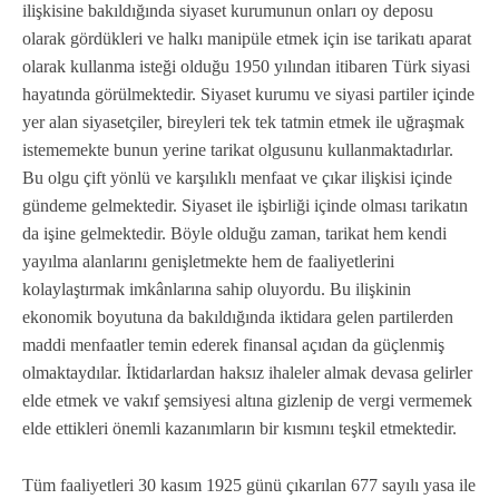
ilişkisine bakıldığında siyaset kurumunun onları oy deposu
olarak gördükleri ve halkı manipüle etmek için ise tarikatı aparat
olarak kullanma isteği olduğu 1950 yılından itibaren Türk siyasi
hayatında görülmektedir. Siyaset kurumu ve siyasi partiler içinde
yer alan siyasetçiler, bireyleri tek tek tatmin etmek ile uğraşmak
istememekte bunun yerine tarikat olgusunu kullanmaktadırlar.
Bu olgu çift yönlü ve karşılıklı menfaat ve çıkar ilişkisi içinde
gündeme gelmektedir. Siyaset ile işbirliği içinde olması tarikatın
da işine gelmektedir. Böyle olduğu zaman, tarikat hem kendi
yayılma alanlarını genişletmekte hem de faaliyetlerini
kolaylaştırmak imkânlarına sahip oluyordu. Bu ilişkinin
ekonomik boyutuna da bakıldığında iktidara gelen partilerden
maddi menfaatler temin ederek finansal açıdan da güçlenmiş
olmaktaydılar. İktidarlardan haksız ihaleler almak devasa gelirler
elde etmek ve vakıf şemsiyesi altına gizlenip de vergi vermemek
elde ettikleri önemli kazanımların bir kısmını teşkil etmektedir.
Tüm faaliyetleri 30 kasım 1925 günü çıkarılan 677 sayılı yasa ile