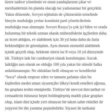
üzere sadece yönetimin ve onun yandaşlarının çıkar ve
menfaatlerinin ön planda olacağı ise yadsınamaz bir gerçektir.
Yakın dönemde, Sovyet rejiminin de çökmesinin temelinde
bireyin mutluluğu yerine komünist parti yöneticilerinin
mutluluğu esas alınmıştır. Sovyet Rusya’yı çok iyi bilen ve orada
bulunmuş bir teknik uzman olarak mühendislerin işçilerden daha
az ücret aldığını, ev alabilmek için 30 yıl hatta daha da fazla
beklendiğini de görmüştüm. Aynı durum otomobil alabilmek
içinde geçerli olup, bekleme süresi ise 8 veya 10 yıl düzeyinde
idi. Türkiye laik bir cumhuriyet olarak kurulmuştur. Ancak
laikliğin tam olarak ne olduğu 100 yıla yakın bir süredir halka
anlatılamamıştır. Ne oldukları belli olmayan ve kendilerini
“hoca“ olarak empoze eden ve tamamı şarlatan olan bu
kişilerden medet uman siyasetçiler ülkeyi kendi emelleri uğruna,
bu gruplara teslim etmişlerdir. Türkiye’de mevcut tüm tarikat ve
cemaatlerin istisnasız hepsi holdingleşmiş maddi çıkar grupları
olup, islam dini içinde yeri olmayan bir takım sahte ritüeller ile
yepyeni bir din yaratma peşindedirler. Siyaset ile tarikatın