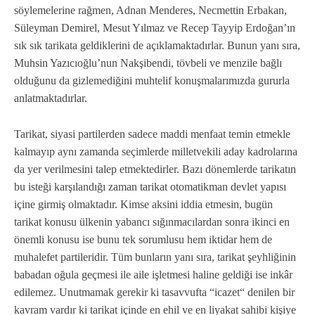
söylemelerine rağmen, Adnan Menderes, Necmettin Erbakan,
Süleyman Demirel, Mesut Yılmaz ve Recep Tayyip Erdoğan’ın
sık sık tarikata geldiklerini de açıklamaktadırlar. Bunun yanı sıra,
Muhsin Yazıcıoğlu’nun Nakşibendi, tövbeli ve menzile bağlı
olduğunu da gizlemediğini muhtelif konuşmalarımızda gururla
anlatmaktadırlar.
Tarikat, siyasi partilerden sadece maddi menfaat temin etmekle
kalmayıp aynı zamanda seçimlerde milletvekili aday kadrolarına
da yer verilmesini talep etmektedirler. Bazı dönemlerde tarikatın
bu isteği karşılandığı zaman tarikat otomatikman devlet yapısı
içine girmiş olmaktadır. Kimse aksini iddia etmesin, bugün
tarikat konusu ülkenin yabancı sığınmacılardan sonra ikinci en
önemli konusu ise bunu tek sorumlusu hem iktidar hem de
muhalefet partileridir. Tüm bunların yanı sıra, tarikat şeyhliğinin
babadan oğula geçmesi ile aile işletmesi haline geldiği ise inkâr
edilemez. Unutmamak gerekir ki tasavvufta “icazet“ denilen bir
kavram vardır ki tarikat içinde en ehil ve en liyakat sahibi kişiye