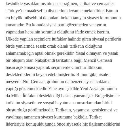
kesinlikle yasaklanmış olmasına rağmen, tarikat ve cemaatler
Türkiye’de maalesef faaliyetlerine devam etmektedirler. Bunun
en büyük müsebbibi de onlara imkân tanıyan siyaset kurumunun
tamamıdır. Bu konuda siyasi parti gözetmeden ve ayırım
yapmadan hepsinin sorumlu olduğunu ifade etmek isterim.
Ülkede yapılan seçimlere ittifaklar halinde giren siyasal partilerin
birde yanlarında sessiz ortak olarak tarikatın olduğunu
anlamamak için aptal olmak gereklidir. Yasal olmayan ve yasak
bir oluşum olan Nakşibendi tarikatına bağlı Menzil Cemaati
basın açıklaması yaparak seçimlerde Cumhur İttifakını
desteklediklerini beyan edebilmişlerdir. Bunun gibi, risale-i
meşveret Nur Cemaati grubunun da benzer siyasi açıklama
yaptığı gözlenmektedir. Yine aynı şekilde Yeni Asya grubunun
da Millet İttifakını desteklediği basına yansımıştır. Bu gelişim ile
tarikatın siyasetin ve sosyal hayatın ana unsurlarından birini
oluşturduğu görülmektedir. Tarikatın, yaşaması, genişlemesi ve
yayılması tamamen siyaset kurumuna bağlıdır. Tarikat
liderleriyle konuşulduğunda önce siyasetle hiç ilgilenmediklerini