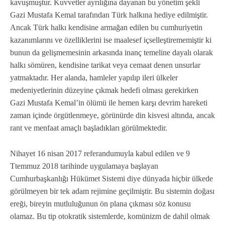
kavuşmuştur. Kuvvetler ayrılığına dayanan bu yönetim şekli
Gazi Mustafa Kemal tarafından Türk halkına hediye edilmiştir.
Ancak Türk halkı kendisine armağan edilen bu cumhuriyetin
kazanımlarını ve özelliklerini ise maalesef içselleştirememiştir ki
bunun da gelişmemesinin arkasında inanç temeline dayalı olarak
halkı sömüren, kendisine tarikat veya cemaat denen unsurlar
yatmaktadır. Her alanda, hamleler yapılıp ileri ülkeler
medeniyetlerinin düzeyine çıkmak hedefi olması gerekirken
Gazi Mustafa Kemal’in ölümü ile hemen karşı devrim hareketi
zaman içinde örgütlenmeye, görünürde din kisvesi altında, ancak
rant ve menfaat amaçlı başladıkları görülmektedir.
Nihayet 16 nisan 2017 referandumuyla kabul edilen ve 9
Ttemmuz 2018 tarihinde uygulamaya başlayan
Cumhurbaşkanlığı Hükümet Sistemi diye dünyada hiçbir ülkede
görülmeyen bir tek adam rejimine geçilmiştir. Bu sistemin doğası
ereği, bireyin mutluluğunun ön plana çıkması söz konusu
olamaz. Bu tip otokratik sistemlerde, komünizm de dahil olmak