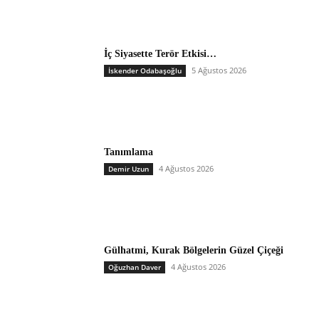
İç Siyasette Terör Etkisi…
5 Ağustos 2026
İskender Odabaşoğlu
Tanımlama
4 Ağustos 2026
Demir Uzun
Gülhatmi, Kurak Bölgelerin Güzel Çiçeği
4 Ağustos 2026
Oğuzhan Daver