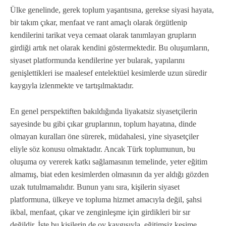
Ülke genelinde, gerek toplum yaşantısına, gerekse siyasi hayata,
bir takım çıkar, menfaat ve rant amaçlı olarak örgütlenip
kendilerini tarikat veya cemaat olarak tanımlayan grupların
girdiği artık net olarak kendini göstermektedir. Bu oluşumların,
siyaset platformunda kendilerine yer bularak, yapılarını
genişlettikleri ise maalesef entelektüel kesimlerde uzun süredir
kaygıyla izlenmekte ve tartışılmaktadır.
En genel perspektiften bakıldığında liyakatsiz siyasetçilerin
sayesinde bu gibi çıkar gruplarının, toplum hayatına, dinde
olmayan kuralları öne sürerek, müdahalesi, yine siyasetçiler
eliyle söz konusu olmaktadır. Ancak Türk toplumunun, bu
oluşuma oy vererek katkı sağlamasının temelinde, yeter eğitim
almamış, biat eden kesimlerden olmasının da yer aldığı gözden
uzak tutulmamalıdır. Bunun yanı sıra, kişilerin siyaset
platformuna, ülkeye ve topluma hizmet amacıyla değil, şahsi
ikbal, menfaat, çıkar ve zenginleşme için girdikleri bir sır
değildir. İşte bu kişilerin de oy kaygısıyla, eğitimsiz kesime