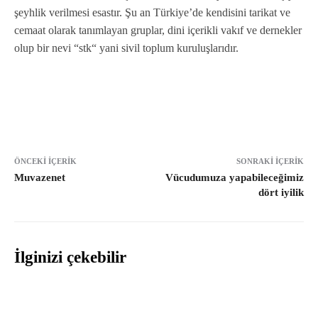
şeyhlik verilmesi esastır. Şu an Türkiye’de kendisini tarikat ve
cemaat olarak tanımlayan gruplar, dini içerikli vakıf ve dernekler
olup bir nevi “stk“ yani sivil toplum kuruluşlarıdır.
ÖNCEKI İÇERIK
SONRAKI İÇERIK
Muvazenet
Vücudumuza yapabileceğimiz
dört iyilik
İlginizi çekebilir