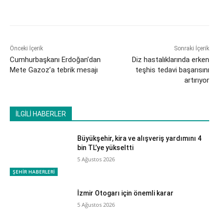
Önceki İçerik
Sonraki İçerik
Cumhurbaşkanı Erdoğan’dan
Diz hastalıklarında erken
Mete Gazoz’a tebrik mesajı
teşhis tedavi başarısını
artırıyor
İLGİLİ HABERLER
Büyükşehir, kira ve alışveriş yardımını 4
bin TL’ye yükseltti
5 Ağustos 2026
ŞEHİR HABERLERİ
İzmir Otogarı için önemli karar
5 Ağustos 2026