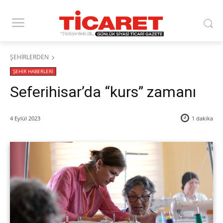
ŞEHİRLERDEN
ŞEHİR HABERLERİ
Seferihisar’da “kurs” zamanı
4 Eylül 2023
1
dakika