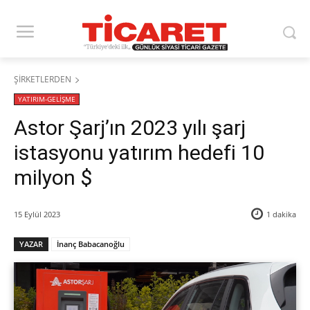
ŞİRKETLERDEN
YATIRIM-GELİŞME
Astor Şarj’ın 2023 yılı şarj
istasyonu yatırım hedefi 10
milyon $
15 Eylül 2023
1
dakika
YAZAR
İnanç Babacanoğlu