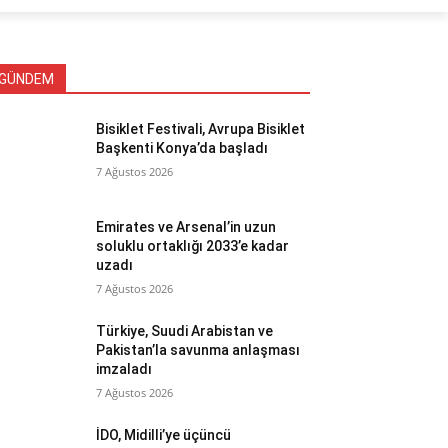
GÜNDEM
Bisiklet Festivali, Avrupa Bisiklet
Başkenti Konya’da başladı
7 Ağustos 2026
Emirates ve Arsenal’in uzun
soluklu ortaklığı 2033’e kadar
uzadı
7 Ağustos 2026
Türkiye, Suudi Arabistan ve
Pakistan’la savunma anlaşması
imzaladı
7 Ağustos 2026
İDO, Midilli’ye üçüncü