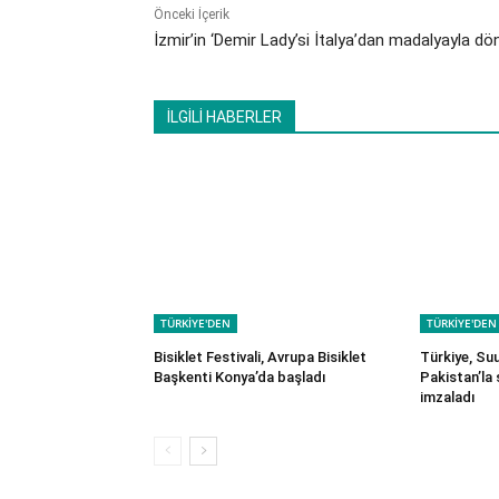
Önceki İçerik
İzmir’in ‘Demir Lady’si İtalya’dan madalyayla dö
İLGİLİ HABERLER
TÜRKİYE'DEN
TÜRKİYE'DEN
Bisiklet Festivali, Avrupa Bisiklet
Türkiye, Su
Başkenti Konya’da başladı
Pakistan’la
imzaladı