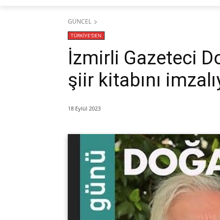
GÜNCEL
TÜRKİYE'DEN
İzmirli Gazeteci D
şiir kitabını imzalı
18 Eylül 2023