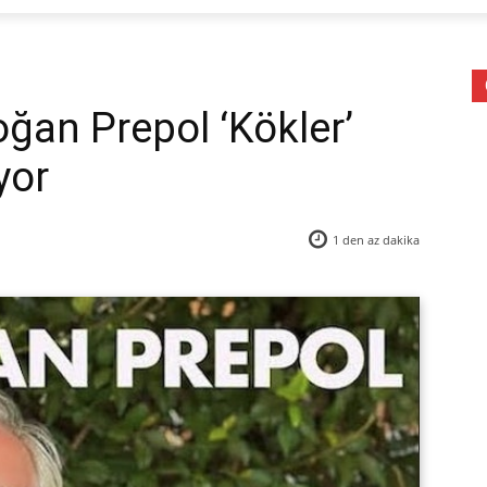
oğan Prepol ‘Kökler’
yor
1 den az
dakika