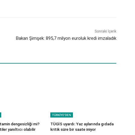
Sonraki İçerik
Bakan Şimşek: 895,7 milyon euroluk kredi imzaladık
TÜRKİYE'DEN
istamin dengesizliği mi?
TÜGİS uyardı: Yaz aylarında gıdada
iler yanıltıcı olabilir
kritik süre bir saate iniyor