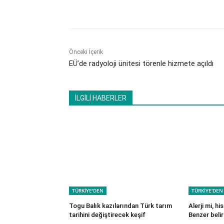
Paylaş
Önceki İçerik
EÜ’de radyoloji ünitesi törenle hizmete açıldı
İLGİLİ HABERLER
TÜRKİYE'DEN
TÜRKİYE'DEN
Togu Balık kazılarından Türk tarım
Alerji mi, h
tarihini değiştirecek keşif
Benzer belirt