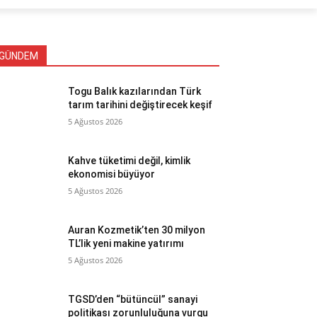
GÜNDEM
Togu Balık kazılarından Türk
tarım tarihini değiştirecek keşif
5 Ağustos 2026
Kahve tüketimi değil, kimlik
ekonomisi büyüyor
5 Ağustos 2026
Auran Kozmetik’ten 30 milyon
TL’lik yeni makine yatırımı
5 Ağustos 2026
TGSD’den “bütüncül” sanayi
politikası zorunluluğuna vurgu