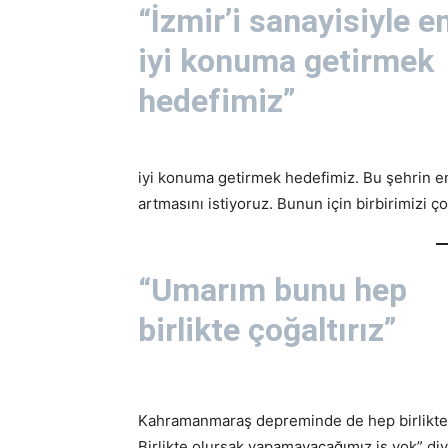
“İzmir’i sanayisiyle e
iyi konuma getirmek
hedefimiz”
iyi konuma getirmek hedefimiz. Bu şehrin en
artmasını istiyoruz. Bunun için birbirimizi ç
“Umarım bunu hep
birlikte çoğaltırız”
Kahramanmaraş depreminde de hep birlikte ç
Birlikte olursak yapamayacağımız iş yok” di