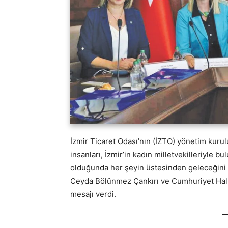
İzmir Ticaret Odası’nın (İZTO) yönetim kurul
insanları, İzmir’in kadın milletvekilleriyle bu
olduğunda her şeyin üstesinden geleceğini v
Ceyda Bölünmez Çankırı ve Cumhuriyet Halk Pa
mesajı verdi.