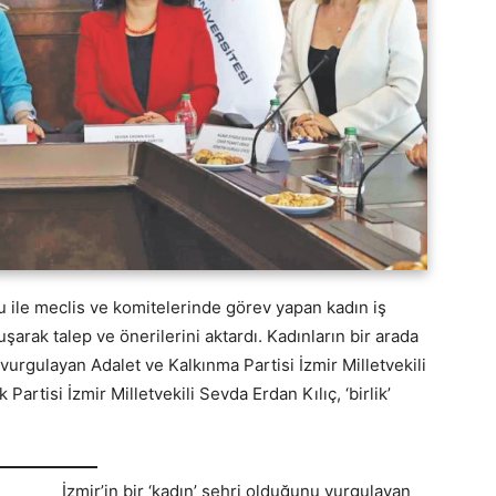
u ile meclis ve komitelerinde görev yapan kadın iş
luşarak talep ve önerilerini aktardı. Kadınların bir arada
urgulayan Adalet ve Kalkınma Partisi İzmir Milletvekili
rtisi İzmir Milletvekili Sevda Erdan Kılıç, ‘birlik’
İzmir’in bir ‘kadın’ şehri olduğunu vurgulayan