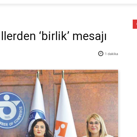
lerden ‘birlik’ mesajı
1
dakika