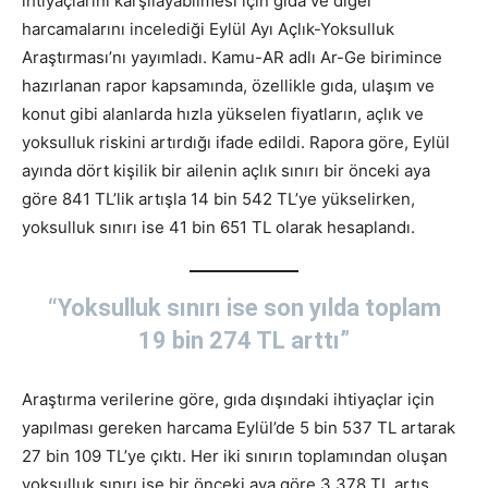
ihtiyaçlarını karşılayabilmesi için gıda ve diğer
harcamalarını incelediği Eylül Ayı Açlık-Yoksulluk
Araştırması’nı yayımladı. Kamu-AR adlı Ar-Ge birimince
hazırlanan rapor kapsamında, özellikle gıda, ulaşım ve
konut gibi alanlarda hızla yükselen fiyatların, açlık ve
yoksulluk riskini artırdığı ifade edildi. Rapora göre, Eylül
ayında dört kişilik bir ailenin açlık sınırı bir önceki aya
göre 841 TL’lik artışla 14 bin 542 TL’ye yükselirken,
yoksulluk sınırı ise 41 bin 651 TL olarak hesaplandı.
“Yoksulluk sınırı ise son yılda toplam
19 bin 274 TL arttı”
Araştırma verilerine göre, gıda dışındaki ihtiyaçlar için
yapılması gereken harcama Eylül’de 5 bin 537 TL artarak
27 bin 109 TL’ye çıktı. Her iki sınırın toplamından oluşan
yoksulluk sınırı ise bir önceki aya göre 3.378 TL artış