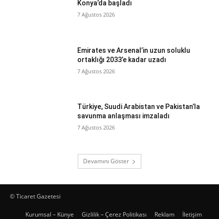
Konya’da başladı
7 Ağustos 2026
Emirates ve Arsenal’in uzun soluklu
ortaklığı 2033’e kadar uzadı
7 Ağustos 2026
Türkiye, Suudi Arabistan ve Pakistan’la
savunma anlaşması imzaladı
7 Ağustos 2026
Devamını Göster
© Ticaret Gazetesi
Kurumsal – Künye
Gizlilik – Çerez Politikası
Reklam
İletişim