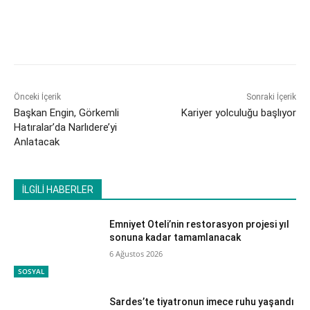
Önceki İçerik
Sonraki İçerik
Başkan Engin, Görkemli
Kariyer yolculuğu başlıyor
Hatıralar’da Narlıdere’yi
Anlatacak
İLGİLİ HABERLER
Emniyet Oteli’nin restorasyon projesi yıl
sonuna kadar tamamlanacak
6 Ağustos 2026
SOSYAL
Sardes’te tiyatronun imece ruhu yaşandı