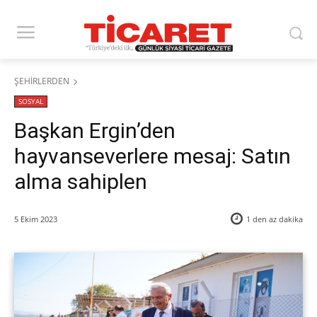
ŞEHİRLERDEN
SOSYAL
Başkan Ergin’den
hayvanseverlere mesaj: Satın
alma sahiplen
5 Ekim 2023
1 den az
dakika