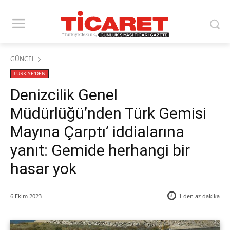
GÜNCEL
TÜRKİYE'DEN
Denizcilik Genel
Müdürlüğü’nden Türk Gemisi
Mayına Çarptı’ iddialarına
yanıt: Gemide herhangi bir
hasar yok
6 Ekim 2023
1 den az
dakika