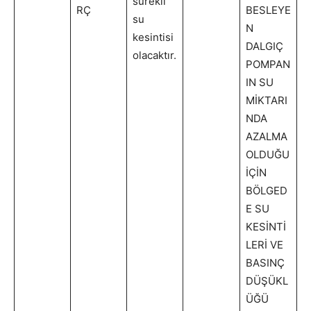
sürekli
RÇ
BESLEYE
su
N
kesintisi
DALGIÇ
olacaktır.
POMPAN
IN SU
MİKTARI
NDA
AZALMA
OLDUĞU
İÇİN
BÖLGED
E SU
KESİNTİ
LERİ VE
BASINÇ
DÜŞÜKL
ÜĞÜ