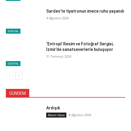
Sardes’te tiyatronun imece ruhu yaşandı
4 Ağustos 2026
SOSYAL
‘Entropi’ Resim ve Fotoğraf Sergisi,
İzmir’de sanatseverlerle buluşuyor
31 Temmuz 2026
SOSYAL
GÜNDEM
Ardışık
8 Ağustos 2026
Demir Uzun