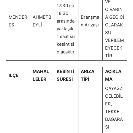
VE
17:30 ile
CİVARIN
18:30
MENDER
AHMETB
Branşma
A GEÇİCİ
arasında
ES
EYLİ
n Arızası
OLARAK
yaklaşık
SU
1 saat su
VERİLEM
kesintisi
EYECEK
olacaktır.
TİR.
MAHAL
KESİNTİ
ARIZA
AÇIKLA
İLÇE
LELER
SÜRESİ
TİPİ
MA
ÇAYAĞZI
ÇELEBİL
ER,
TEKKE,
BAĞARA
SI ,