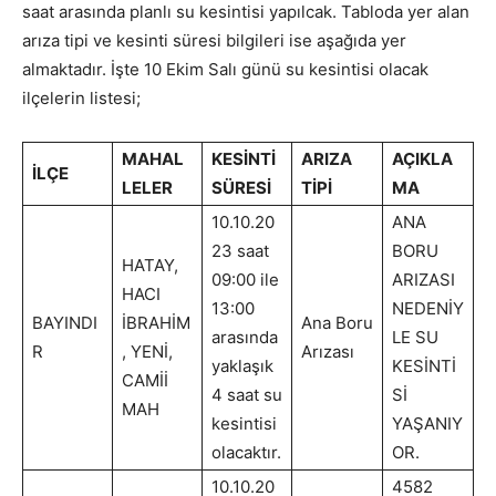
saat arasında planlı su kesintisi yapılcak. Tabloda yer alan
arıza tipi ve kesinti süresi bilgileri ise aşağıda yer
almaktadır. İşte 10 Ekim Salı günü su kesintisi olacak
ilçelerin listesi;
MAHAL
KESİNTİ
ARIZA
AÇIKLA
İLÇE
LELER
SÜRESİ
TİPİ
MA
10.10.20
ANA
23 saat
BORU
HATAY,
09:00 ile
ARIZASI
HACI
13:00
NEDENİY
BAYINDI
İBRAHİM
Ana Boru
arasında
LE SU
R
, YENİ,
Arızası
yaklaşık
KESİNTİ
CAMİİ
4 saat su
Sİ
MAH
kesintisi
YAŞANIY
olacaktır.
OR.
10.10.20
4582