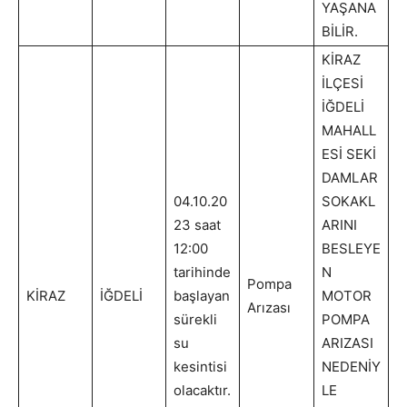
YAŞANA
BİLİR.
KİRAZ
İLÇESİ
İĞDELİ
MAHALL
ESİ SEKİ
DAMLAR
04.10.20
SOKAKL
23 saat
ARINI
12:00
BESLEYE
tarihinde
N
Pompa
KİRAZ
İĞDELİ
başlayan
MOTOR
Arızası
sürekli
POMPA
su
ARIZASI
kesintisi
NEDENİY
olacaktır.
LE