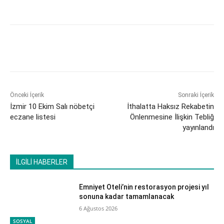
Önceki İçerik
Sonraki İçerik
İzmir 10 Ekim Salı nöbetçi
İthalatta Haksız Rekabetin
eczane listesi
Önlenmesine İlişkin Tebliğ
yayınlandı
İLGİLİ HABERLER
Emniyet Oteli’nin restorasyon projesi yıl
sonuna kadar tamamlanacak
6 Ağustos 2026
SOSYAL