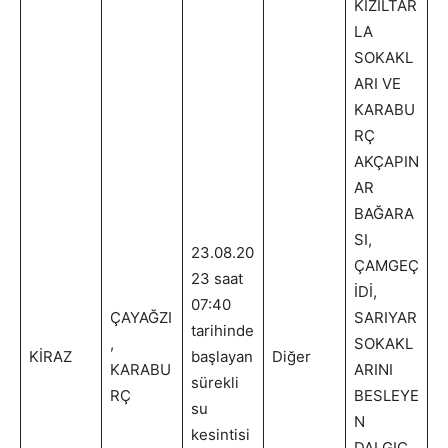
KIZILTAR
LA
SOKAKL
ARI VE
KARABU
RÇ
AKÇAPIN
AR
BAĞARA
SI,
23.08.20
ÇAMGEÇ
23 saat
İDİ,
07:40
ÇAYAĞZI
SARIYAR
tarihinde
,
SOKAKL
KİRAZ
başlayan
Diğer
KARABU
ARINI
sürekli
RÇ
BESLEYE
su
N
kesintisi
DALGIÇ