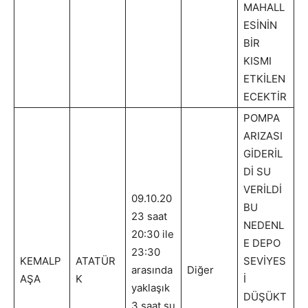
MAHALL
ESİNİN
BİR
KISMI
ETKİLEN
ECEKTİR
POMPA
ARIZASI
GİDERİL
Dİ SU
VERİLDİ
09.10.20
BU
23 saat
NEDENL
20:30 ile
E DEPO
23:30
KEMALP
ATATÜR
SEVİYES
arasında
Diğer
AŞA
K
İ
yaklaşık
DÜŞÜKT
3 saat su