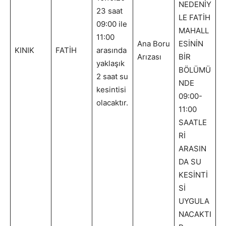
NEDENİY
23 saat
LE FATİH
09:00 ile
MAHALL
11:00
Ana Boru
ESİNİN
KINIK
FATİH
arasında
Arızası
BİR
yaklaşık
BÖLÜMÜ
2 saat su
NDE
kesintisi
09:00-
olacaktır.
11:00
SAATLE
Rİ
ARASIN
DA SU
KESİNTİ
Sİ
UYGULA
NACAKTI