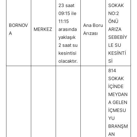
23 saat
SOKAK
09:15 ile
NO:2
11:15
ÖNÜ
BORNOV
Ana Boru
MERKEZ
arasında
ARIZA
A
Arızası
yaklaşık
SEBEBİY
2 saat su
LE SU
kesintisi
KESİNTİ
olacaktır.
Sİ
814
SOKAK
İÇİNDE
MEYDAN
A GELEN
İÇMESU
YU
BRANŞM
AN