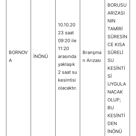
BORUSU
ARIZASI
NIN
10.10.20
TAMİRİ
23 saat
SÜRESİN
09:20 ile
CE KISA
11:20
BORNOV
Branşma
SÜRELİ
İNÖNÜ
arasında
A
n Arızası
SU
yaklaşık
KESİNTİ
2 saat su
Sİ
kesintisi
UYGULA
olacaktır.
NACAK
OLUP;
BU
KESİNTİ
DEN
İNÖNÜ