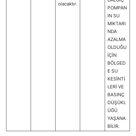
olacaktır.
POMPAN
IN SU
MİKTARI
NDA
AZALMA
OLDUĞU
İÇİN
BÖLGED
E SU
KESİNTİ
LERİ VE
BASINÇ
DÜŞÜKL
ÜĞÜ
YAŞANA
BİLİR.