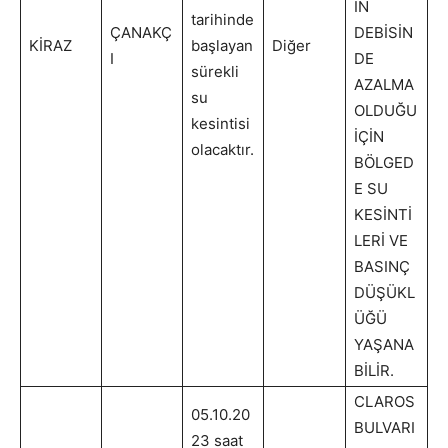
IN
tarihinde
ÇANAKÇ
DEBİSİN
KİRAZ
başlayan
Diğer
I
DE
sürekli
AZALMA
su
OLDUĞU
kesintisi
İÇİN
olacaktır.
BÖLGED
E SU
KESİNTİ
LERİ VE
BASINÇ
DÜŞÜKL
ÜĞÜ
YAŞANA
BİLİR.
CLAROS
05.10.20
BULVARI
23 saat