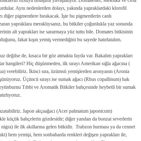
, bitkilerin özsuyu dolaşımı yavaşlatıyor. Domatesler, Meksika ve Orta
urdular. Aynı nedenlerden dolayı, yakında yapraklardaki klorofil
zı diğer pigmentlere bırakacak. İşte bu pigmentlerin canlı
zaran yapraklara meraklıysanız, bu bitkiler çoğunlukla yaz sonunda
rinin alt yaprakları ise sararmaya yüz tuttu bile. Domates bitkisinin
lduğunu, fakat kışın yemiş vermediğini bu sayede hatırlatalım.
uz değilse de, kısaca bir göz atmakta fayda var. Bakalım yaprakları
lar hangileri? Hiç düşünmeden, ilk sırayı Amerikan sığla ağacına (
ua) verebiliriz. İkinci sıra, üzümsü yemişlerden aronyanın (Aronia
şünüyoruz. Üçüncü sırayı ise sumak ağacı (Rhus copallinum) hak
Zeytinburnu Tıbbi ve Aromatik Bitkiler bahçesinde heybetli bir sumak
tırlıyoruz.
 uzatabiliriz. Japon akçaağacı (Acer palmatum japonicum)
kle küçük bahçelerin gözdesidir; diğer yandan da bonzai severlerin
nigra) ile ilk akıllarına gelen bitkidir. Trabzon hurması ya da cennet
ki) hem yemişi, hem sonbaharda renkleri değişen yaprakları ile,