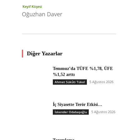
Keyif Köşesi
Oğuzhan Daver
Diğer Yazarlar
Temmuz’da TÜFE %1,78, ÜFE
%1,52 arttı
5 Ağustos 2026
Ahmet Sükûti Tükel
İç Siyasette Terör Etkisi…
5 Ağustos 2026
İskender Odabaşoğlu