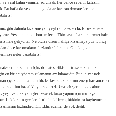
r ve yeşil kalan yemişler sorunsalı, her bahçe severin kafasını
k. Bu hafta da yeşil kalan ya da az kızaran domateslere ne
biliriz?
miz gibi dalında kızaramayan yeşil domatesleri fazla beklemeden
oruz. Yeşil kalan bu domateslerin, Ekim ayı itibari ile kırmızı hale
sız hale geliyorlar. Ne olursa olsun hafifçe kızarmaya yüz tutmuş
dan önce kızarmalarını hızlandırabilirsiniz. O halde, tam
rimize neler yapabiliriz?
ateslerin kızarması için, domates bitkisini strese sokmamız
çin en birinci yöntem sulamanın azaltılmasıdır. Bunun yanında,
nan çiçekler, hatta tüm filizler kesilerek bitkinin enerji harcaması en
al olarak, tüm hastalıklı yaprakları da kesmek yerinde olacaktır.
, yeşil ve ufak yemişleri keserek turşu yapımı için mutfağa
tes bitkilerinin geceleri üstünün ötülerek, bitkinin ısı kaybetmesini
ızarmasını hızlandırdığını iddia edenler de yok değil.