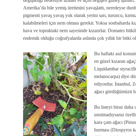
değişikliği nedeniyle azalan ve açısı değişen güneş ışınları
Amerika’da bile yemiş üretimini yavaşlattı, neredeyse durd
pigmenti yavaş yavaş yok olarak yerini sarı, turuncu, kırmı
kalabilmeleri için nem olması gerekir. Yoksa sonbaharda kı
hava ve topraktaki nem sayesinde kızarırlar. Domates bitkile
endemik olduğu coğrafyalarda aslında çok yıllık bir bitki o
Bu haftaki asıl konum
en güzel kızaran ağaç
Liquidambar styracifl
melanocarpa) diye dü
ediyordur. İstanbul, 
ağacı gördüğümüzü ha
Bu listeyi biraz daha
unutmadıysanız özelli
kara çam ağacı (Pinus 
hurması (Diospyros ka