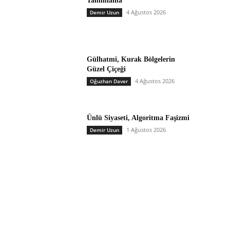
Tanımlama
4 Ağustos 2026
Demir Uzun
Gülhatmi, Kurak Bölgelerin
Güzel Çiçeği
4 Ağustos 2026
Oğuzhan Daver
Ünlü Siyaseti, Algoritma Faşizmi
1 Ağustos 2026
Demir Uzun