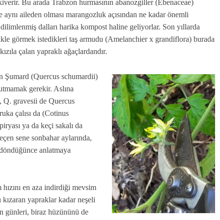
iverir. Bu arada Trabzon hurmasının abanozgiller (Ebenaceae)
e aynı aileden olması marangozluk açısından ne kadar önemli
ilimlenmiş dalları harika kompost haline geliyorlar. Son yıllarda
likle görmek istedikleri taş armudu (Amelanchier x grandiflora) burada
zıla çalan yapraklı ağaçlardandır.
an Şumard (Quercus schumardii)
unutmamak gerekir. Aslına
, Q. gravesii de Quercus
ruka çalısı da (Cotinus
iryası ya da keçi sakalı da
Geçen sene sonbahar aylarında,
in döndüğünce anlatmaya
 hızını en aza indirdiği mevsim
 kızaran yapraklar kadar neşeli
n günleri, biraz hüzününü de