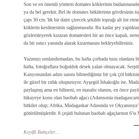
Son ve en önemli yöntem domates köklerinin budanmasıdır.
ya da bel gerekir. Bel ile domates bitkilerinin gövdesinin t
çapı 30 cm.’lik bir daire çizecek şekilde toprağı alt üst et
köklerin kesilmesinin sağlanmasıdır. Bu kadar şey yaptıktan
gözlemleyerek kızaran domatesleri bir an önce kapalı, nem
da bir ısıtıcı yanında alarak kızarmasını bekleyebilirsiniz.
Yazımızı sonlandırmadan, bu hafta çorbada tuzu olanlara bi
hafta, fotoğraflara boğulduk desek yalan olmayacak. Serpi
Kanyonundan adını sanını bilmediğimiz bir çok çöl bitkisin
ile güzel bir zıtlık oluşturuyor. Ayşegül İshakoğlu ise, Ma
paylaşmış ama en bilineni, en masalsı olanını, en önce payla
hikayeye konu olan baobab ağacı (Adansonia madagascariens
bitkiler olup; Afrika, Madagaskar Adasında ve Okyanusya’d
götürülmüşlerdir. 8 çeşidi bulunan baobab ağaçlarının 6’s
Keyifli Bahçeler…