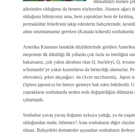
dikkatimizi hemen çek
ailesinden olduğunu da hemen söyleyelim. Abanoz ağacı il
olduğunu bilmiyoruz ama, hem yaprakları hem de kırılmış, d
permakültür felsefesini takip edenlerin bahçelerinde, kesin
adını unutmamamız gereken (Kanada kökenli) sonbaharda kı
Amerika Kıtasının bataklık düzlüklerinde görülen Amerik
meşesinin ilk dikildiği ilk yıllarda çok fazla su istediğini 
bakarsanız, çok yakın akrabası olan Q. buckleyi, Q. texana
schumardii’ye yakın kızarırlarsa da birinciliği alamazlar. Pe
obovatus), şeker akçaağacı da (Acer saccharum), Japon isp
(Spirea japonica) bu listeye girmeye hak eden bitkilerdir. 
yaprakların sonbaharda neden renk değiştirdiğini dilimiz
çalışmıştık.
Sonbahar yavaş yavaş doğanın uykuya yattığı, ya da yaşam
olduğundan mıdır, bilinmez? Ama sonbaharın diğer olayları
olmaz. Bahçedeki domatesler açısından sonbaharın ilerleye