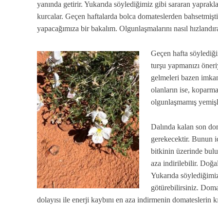
yanında getirir. Yukarıda söylediğimiz gibi sararan yaprakla
kurcalar. Geçen haftalarda bolca domateslerden bahsetmişti
yapacağımıza bir bakalım. Olgunlaşmalarını nasıl hızlandıra
Geçen hafta söylediği
turşu yapmanızı öneriy
gelmeleri bazen imkan
olanların ise, koparma
olgunlaşmamış yemişle
Dalında kalan son dom
gerekecektir. Bunun i
bitkinin üzerinde bulu
aza indirilebilir. Doğ
Yukarıda söylediğimiz
götürebilirsiniz. Doma
dolayısı ile enerji kaybını en aza indirmenin domateslerin k