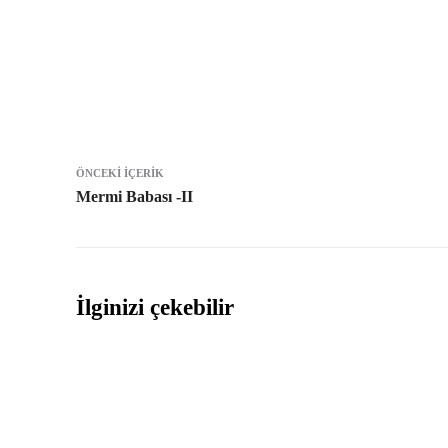
Paylaş
ÖNCEKI İÇERIK
Mermi Babası -II
İlginizi çekebilir