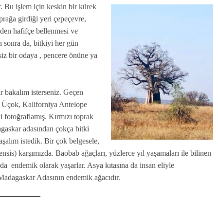
 Bu işlem için keskin bir kürek
oprağa girdiği yeri çepeçevre,
meden hafifçe bellenmesi ve
 sonra da, bitkiyi her gün
siz bir odaya , pencere önüne ya
r bakalım isterseniz. Geçen
l Üçok, Kaliforniya Antelope
i fotoğraflamış. Kırmızı toprak
dagaskar adasından çokça bitki
şalım istedik. Bir çok belgesele,
is) karşımızda. Baobab ağaçları, yüzlerce yıl yaşamaları ile bilinen
a endemik olarak yaşarlar. Asya kıtasına da insan eliyle
ı Madagaskar Adasının endemik ağacıdır.