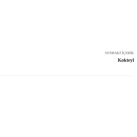
SONRAKI İÇERIK
Kokteyl