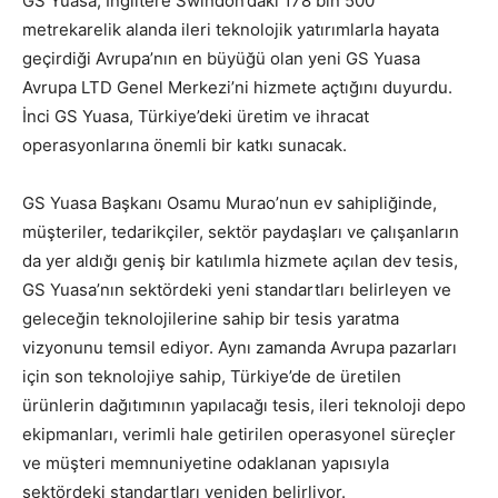
GS Yuasa, İngiltere Swindon’daki 178 bin 500
metrekarelik alanda ileri teknolojik yatırımlarla hayata
geçirdiği Avrupa’nın en büyüğü olan yeni GS Yuasa
Avrupa LTD Genel Merkezi’ni hizmete açtığını duyurdu.
İnci GS Yuasa, Türkiye’deki üretim ve ihracat
operasyonlarına önemli bir katkı sunacak.
GS Yuasa Başkanı Osamu Murao’nun ev sahipliğinde,
müşteriler, tedarikçiler, sektör paydaşları ve çalışanların
da yer aldığı geniş bir katılımla hizmete açılan dev tesis,
GS Yuasa’nın sektördeki yeni standartları belirleyen ve
geleceğin teknolojilerine sahip bir tesis yaratma
vizyonunu temsil ediyor. Aynı zamanda Avrupa pazarları
için son teknolojiye sahip, Türkiye’de de üretilen
ürünlerin dağıtımının yapılacağı tesis, ileri teknoloji depo
ekipmanları, verimli hale getirilen operasyonel süreçler
ve müşteri memnuniyetine odaklanan yapısıyla
sektördeki standartları yeniden belirliyor.