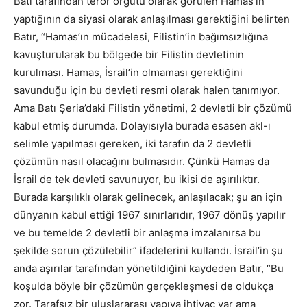
Batı tarafından terör örgütü olarak görülen Hamas’ın
yaptığının da siyasi olarak anlaşılması gerektiğini belirten
Batır, “Hamas’ın mücadelesi, Filistin’in bağımsızlığına
kavuşturularak bu bölgede bir Filistin devletinin
kurulması. Hamas, İsrail’in olmaması gerektiğini
savunduğu için bu devleti resmi olarak halen tanımıyor.
Ama Batı Şeria’daki Filistin yönetimi, 2 devletli bir çözümü
kabul etmiş durumda. Dolayısıyla burada esasen akl-ı
selimle yapılması gereken, iki tarafın da 2 devletli
çözümün nasıl olacağını bulmasıdır. Çünkü Hamas da
İsrail de tek devleti savunuyor, bu ikisi de aşırılıktır.
Burada karşılıklı olarak gelinecek, anlaşılacak; şu an için
dünyanın kabul ettiği 1967 sınırlarıdır, 1967 dönüş yapılır
ve bu temelde 2 devletli bir anlaşma imzalanırsa bu
şekilde sorun çözülebilir” ifadelerini kullandı. İsrail’in şu
anda aşırılar tarafından yönetildiğini kaydeden Batır, “Bu
koşulda böyle bir çözümün gerçekleşmesi de oldukça
zor. Tarafsız bir uluslararası yapıya ihtiyaç var ama