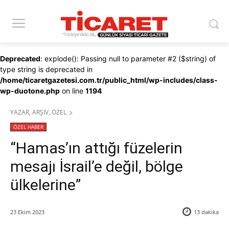
Deprecated
: explode(): Passing null to parameter #2 ($string) of
type string is deprecated in
/home/ticaretgazetesi.com.tr/public_html/wp-includes/class-
wp-duotone.php
on line
1194
YAZAR, ARŞİV, ÖZEL
ÖZEL HABER
“Hamas’ın attığı füzelerin
mesajı İsrail’e değil, bölge
ülkelerine”
23 Ekim 2023
13
dakika