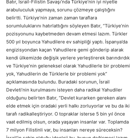
Batır, İsrail-Filistin Savaşı’nda Türkiye’nin iyi niyetle
arabuluculuk yapmaya, sorunu çözmeye çalıştığını
belirtti. Türkiye’nin zaman zaman taraflara
sorumluluklarını hatırlattığını söyleyen Batır, “Türkiye’nin
pozisyonunu kaybetmeden devam etmesi lazım. Türkler
500 yıl boyunca Yahudilere ev sahipliği yaptı. İspanya’da
engizisyondan kaçan Yahudilere gemi gönderip alarak
kendi ülkemizde değişik yerlere yerleştirerek barındırdık
ve Türkiye’nin geleneksel olarak Yahudilerle bir problemi
yok, Yahudilerin de Türklerle bir problemi yok”
açıklamasında bulundu. Buradaki sorunun, İsrail
Devleti’nin kurulmasını isteyen daha radikal Yahudiler
olduğunu belirten Batır, “Devlet kurarken gereken alanı
elde etmek için oradaki yerli halkı zorluyorlar ve bu da iki
tarafı radikalleştiriyor. O topraklar isterse 5 bin yıl önce
vaat edilmiş olsun, orada yaşayan insanlar var. Toplamda
7 milyon Filistinli var, bu insanları nereye süreceksin?
İsrail’in sahip olduğu ideoloji bu, bunun değişmesi lazım.