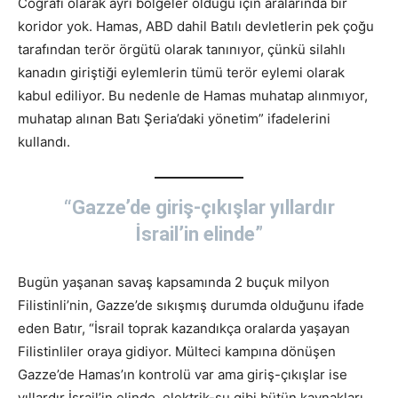
Coğrafi olarak ayrı bölgeler olduğu için aralarında bir
koridor yok. Hamas, ABD dahil Batılı devletlerin pek çoğu
tarafından terör örgütü olarak tanınıyor, çünkü silahlı
kanadın giriştiği eylemlerin tümü terör eylemi olarak
kabul ediliyor. Bu nedenle de Hamas muhatap alınmıyor,
muhatap alınan Batı Şeria’daki yönetim” ifadelerini
kullandı.
“Gazze’de giriş-çıkışlar yıllardır
İsrail’in elinde”
Bugün yaşanan savaş kapsamında 2 buçuk milyon
Filistinli’nin, Gazze’de sıkışmış durumda olduğunu ifade
eden Batır, “İsrail toprak kazandıkça oralarda yaşayan
Filistinliler oraya gidiyor. Mülteci kampına dönüşen
Gazze’de Hamas’ın kontrolü var ama giriş-çıkışlar ise
yıllardır İsrail’in elinde, elektrik-su gibi bütün kaynakları