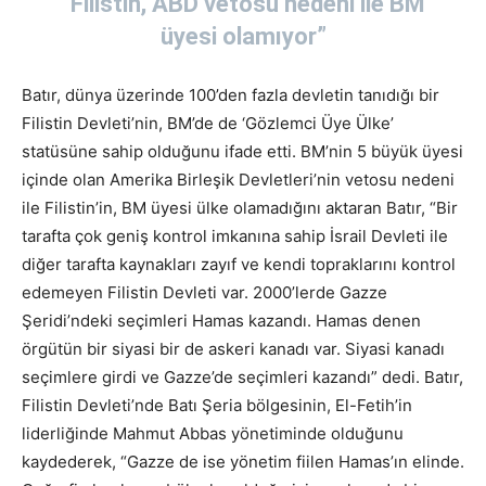
“Filistin, ABD vetosu nedeni ile BM
üyesi olamıyor”
Batır, dünya üzerinde 100’den fazla devletin tanıdığı bir
Filistin Devleti’nin, BM’de de ‘Gözlemci Üye Ülke’
statüsüne sahip olduğunu ifade etti. BM’nin 5 büyük üyesi
içinde olan Amerika Birleşik Devletleri’nin vetosu nedeni
ile Filistin’in, BM üyesi ülke olamadığını aktaran Batır, “Bir
tarafta çok geniş kontrol imkanına sahip İsrail Devleti ile
diğer tarafta kaynakları zayıf ve kendi topraklarını kontrol
edemeyen Filistin Devleti var. 2000’lerde Gazze
Şeridi’ndeki seçimleri Hamas kazandı. Hamas denen
örgütün bir siyasi bir de askeri kanadı var. Siyasi kanadı
seçimlere girdi ve Gazze’de seçimleri kazandı” dedi. Batır,
Filistin Devleti’nde Batı Şeria bölgesinin, El-Fetih’in
liderliğinde Mahmut Abbas yönetiminde olduğunu
kaydederek, “Gazze de ise yönetim fiilen Hamas’ın elinde.