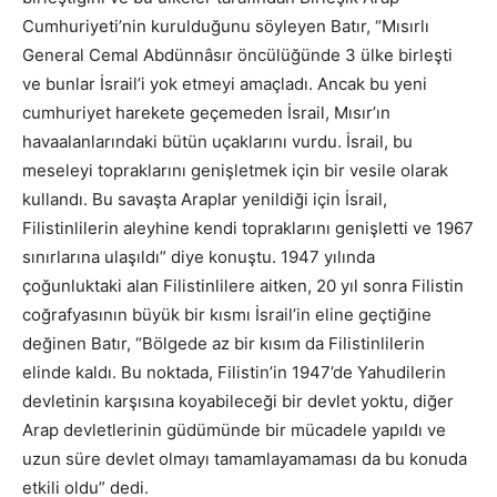
Cumhuriyeti’nin kurulduğunu söyleyen Batır, “Mısırlı
General Cemal Abdünnâsır öncülüğünde 3 ülke birleşti
ve bunlar İsrail’i yok etmeyi amaçladı. Ancak bu yeni
cumhuriyet harekete geçemeden İsrail, Mısır’ın
havaalanlarındaki bütün uçaklarını vurdu. İsrail, bu
meseleyi topraklarını genişletmek için bir vesile olarak
kullandı. Bu savaşta Araplar yenildiği için İsrail,
Filistinlilerin aleyhine kendi topraklarını genişletti ve 1967
sınırlarına ulaşıldı” diye konuştu. 1947 yılında
çoğunluktaki alan Filistinlilere aitken, 20 yıl sonra Filistin
coğrafyasının büyük bir kısmı İsrail’in eline geçtiğine
değinen Batır, “Bölgede az bir kısım da Filistinlilerin
elinde kaldı. Bu noktada, Filistin’in 1947’de Yahudilerin
devletinin karşısına koyabileceği bir devlet yoktu, diğer
Arap devletlerinin güdümünde bir mücadele yapıldı ve
uzun süre devlet olmayı tamamlayamaması da bu konuda
etkili oldu” dedi.