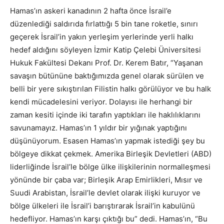
Hamas’ın askeri kanadının 2 hafta önce İsrail’e
düzenlediği saldırıda fırlattığı 5 bin tane roketle, sınırı
geçerek İsrail’in yakın yerleşim yerlerinde yerli halkı
hedef aldığını söyleyen İzmir Katip Çelebi Üniversitesi
Hukuk Fakültesi Dekanı Prof. Dr. Kerem Batır, “Yaşanan
savaşın bütününe baktığımızda genel olarak sürülen ve
belli bir yere sıkıştırılan Filistin halkı görülüyor ve bu halk
kendi mücadelesini veriyor. Dolayısı ile herhangi bir
zaman kesiti içinde iki tarafın yaptıkları ile haklılıklarını
savunamayız. Hamas’ın 1 yıldır bir yığınak yaptığını
düşünüyorum. Esasen Hamas’ın yapmak istediği şey bu
bölgeye dikkat çekmek. Amerika Birleşik Devletleri (ABD)
liderliğinde İsrail’le bölge ülke ilişkilerinin normalleşmesi
yönünde bir çaba var; Birleşik Arap Emirlikleri, Mısır ve
Suudi Arabistan, İsrail’le devlet olarak ilişki kuruyor ve
bölge ülkeleri ile İsrail’i barıştırarak İsrail’in kabulünü
hedefliyor. Hamas’ın karşı çıktığı bu” dedi. Hamas’ın, “Bu