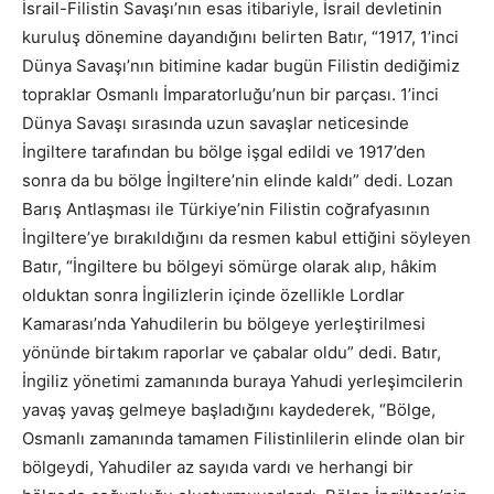
İsrail-Filistin Savaşı’nın esas itibariyle, İsrail devletinin
kuruluş dönemine dayandığını belirten Batır, “1917, 1’inci
Dünya Savaşı’nın bitimine kadar bugün Filistin dediğimiz
topraklar Osmanlı İmparatorluğu’nun bir parçası. 1’inci
Dünya Savaşı sırasında uzun savaşlar neticesinde
İngiltere tarafından bu bölge işgal edildi ve 1917’den
sonra da bu bölge İngiltere’nin elinde kaldı” dedi. Lozan
Barış Antlaşması ile Türkiye’nin Filistin coğrafyasının
İngiltere’ye bırakıldığını da resmen kabul ettiğini söyleyen
Batır, “İngiltere bu bölgeyi sömürge olarak alıp, hâkim
olduktan sonra İngilizlerin içinde özellikle Lordlar
Kamarası’nda Yahudilerin bu bölgeye yerleştirilmesi
yönünde birtakım raporlar ve çabalar oldu” dedi. Batır,
İngiliz yönetimi zamanında buraya Yahudi yerleşimcilerin
yavaş yavaş gelmeye başladığını kaydederek, “Bölge,
Osmanlı zamanında tamamen Filistinlilerin elinde olan bir
bölgeydi, Yahudiler az sayıda vardı ve herhangi bir