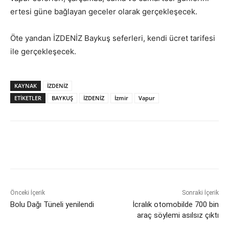
ertesi güne bağlayan geceler olarak gerçekleşecek.
Öte yandan İZDENİZ Baykuş seferleri, kendi ücret tarifesi
ile gerçekleşecek.
KAYNAK
İZDENİZ
ETİKETLER
BAYKUŞ
İZDENİZ
İzmir
Vapur
Önceki İçerik
Sonraki İçerik
Bolu Dağı Tüneli yenilendi
İcralık otomobilde 700 bin
araç söylemi asılsız çıktı