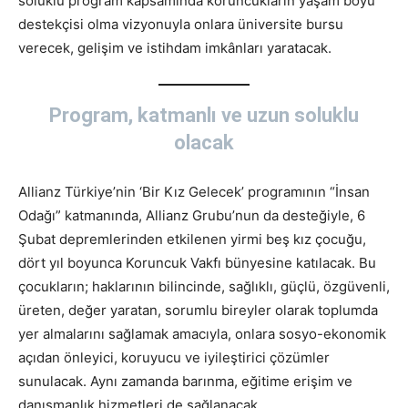
soluklu program kapsamında koruncukların yaşam boyu
destekçisi olma vizyonuyla onlara üniversite bursu
verecek, gelişim ve istihdam imkânları yaratacak.
Program, katmanlı ve uzun soluklu
olacak
Allianz Türkiye’nin ‘Bir Kız Gelecek’ programının “İnsan
Odağı” katmanında, Allianz Grubu’nun da desteğiyle, 6
Şubat depremlerinden etkilenen yirmi beş kız çocuğu,
dört yıl boyunca Koruncuk Vakfı bünyesine katılacak. Bu
çocukların; haklarının bilincinde, sağlıklı, güçlü, özgüvenli,
üreten, değer yaratan, sorumlu bireyler olarak toplumda
yer almalarını sağlamak amacıyla, onlara sosyo-ekonomik
açıdan önleyici, koruyucu ve iyileştirici çözümler
sunulacak. Aynı zamanda barınma, eğitime erişim ve
danışmanlık hizmetleri de sağlanacak.