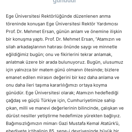
günüdür”
Ege Üniversitesi Rektörlüğünde düzenlenen anma
töreninde konuşan Ege Üniversitesi Rektör Yardımcısı
Prof. Dr. Mehmet Ersan, günün anlam ve önemine ilişkin
bir konuşma yaptı. Prof. Dr. Mehmet Ersan, “Atamızın ve
silah arkadaşlarının hatırası önünde saygı ve minnetle
eğildiğimiz bugün; onu ve fikirlerini tekrar anlamak,
anlatmak üzere bir arada bulunuyoruz. Bugün, ulusumuz
için yalnızca bir matem günü olmanın ötesinde; bizlere
emanet edilen mirasın değerini bir kez daha anlama ve
onu daha ileri taşıma kararlılığımızı ortaya koyma
günüdür. Ege Üniversitesi olarak; Atamızın hedeflediği
çağdaş ve güçlü Türkiye için, Cumhuriyetimize sahip
çıkan, milli ve manevi değerlerinin bilincinde, çalışkan ve
dürüst nesiller yetiştirme hedefimize yürekten bağlıyız.
Bağımsızlığımızın mimarı Gazi Mustafa Kemal Atatürk’ü,
ebediyete irtihalinin 85. sene-i devriyesinde büyük bir