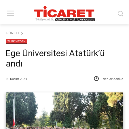
GÜNCEL
TÜRKİYE'DEN
Ege Üniversitesi Atatürk’ü
andı
10 Kasım 2023
1 den az
dakika