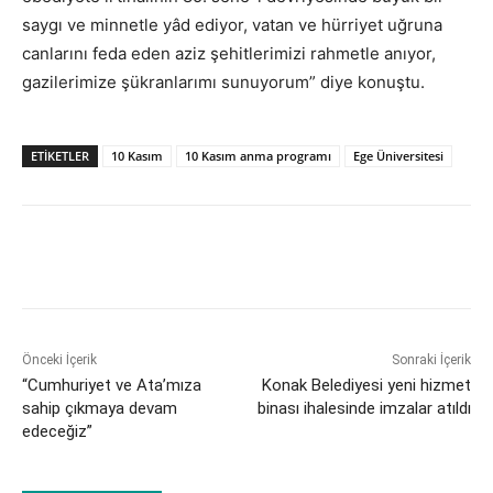
saygı ve minnetle yâd ediyor, vatan ve hürriyet uğruna
canlarını feda eden aziz şehitlerimizi rahmetle anıyor,
gazilerimize şükranlarımı sunuyorum” diye konuştu.
ETİKETLER
10 Kasım
10 Kasım anma programı
Ege Üniversitesi
Önceki İçerik
Sonraki İçerik
“Cumhuriyet ve Ata’mıza
Konak Belediyesi yeni hizmet
sahip çıkmaya devam
binası ihalesinde imzalar atıldı
edeceğiz”