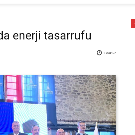
da enerji tasarrufu
2
dakika