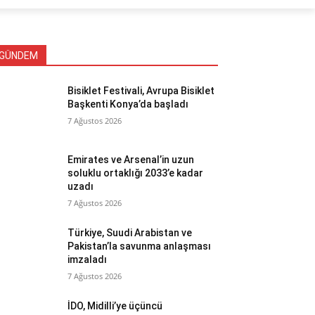
GÜNDEM
Bisiklet Festivali, Avrupa Bisiklet
Başkenti Konya’da başladı
7 Ağustos 2026
Emirates ve Arsenal’in uzun
soluklu ortaklığı 2033’e kadar
uzadı
7 Ağustos 2026
Türkiye, Suudi Arabistan ve
Pakistan’la savunma anlaşması
imzaladı
7 Ağustos 2026
İDO, Midilli’ye üçüncü