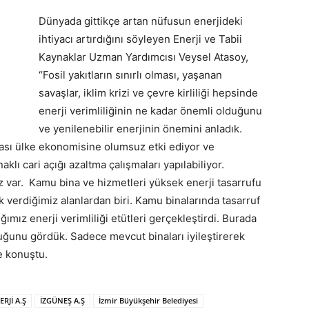
Dünyada gittikçe artan nüfusun enerjideki
ihtiyacı artırdığını söyleyen Enerji ve Tabii
Kaynaklar Uzman Yardımcısı Veysel Atasoy,
“Fosil yakıtların sınırlı olması, yaşanan
savaşlar, iklim krizi ve çevre kirliliği hepsinde
enerji verimliliğinin ne kadar önemli olduğunu
ve yenilenebilir enerjinin önemini anladık.
lması ülke ekonomisine olumsuz etki ediyor ve
naklı cari açığı azaltma çalışmaları yapılabiliyor.
z var. Kamu bina ve hizmetleri yüksek enerji tasarrufu
 verdiğimiz alanlardan biri. Kamu binalarında tasarruf
ımız enerji verimliliği etütleri gerçekleştirdi. Burada
duğunu gördük. Sadece mevcut binaları iyileştirerek
 konuştu.
ERJİ A.Ş
İZGÜNEŞ A.Ş
İzmir Büyükşehir Belediyesi