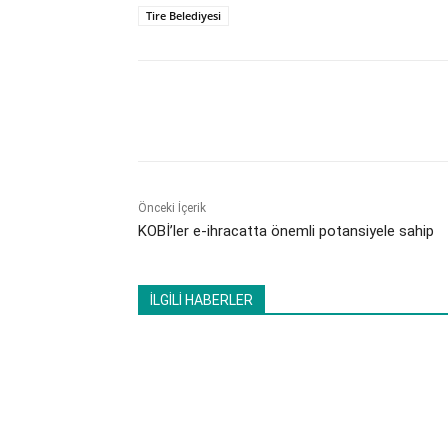
Tire Belediyesi
Paylaş
Önceki İçerik
KOBİ’ler e-ihracatta önemli potansiyele sahip
İLGİLİ HABERLER