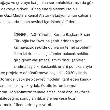
n doğaya ve çevreye karşı olan sorumluluklarımızı da göz
a devreye giriyor. Güneş enerji sistemi ise bu
an Gazi Mustafa Kemal Atatürk Stadyumu’nun çatısına
ize kazandırmanın sevinci içerisindeyiz” dedi.
İZENERJİ A.Ş. Yönetim Kurulu Başkanı Ercan
Türkoğlu ise “Avrupa şehirlerinden geri
kalmayacak şekilde dünyanın temel problemi
iklim krizine kalıcı çözümler bulacak şekilde
girdiğimiz yarışmada İzmir’i öncü şehirler
sınıfına taşıdık. Başkanlık enerji politikalarıyla
 ve projelere dönüştürmeye başladık. 2020 yılında
töründe ‘yap-işlet-devret’ modelini tarif eden kamu-
lamasını ortaya koyduk. Özetle kurumlarımız
yorlar. Toplantımızın temele amacı hem özel sektörde
leceğini; sonuçları itibariyle herkese ticari,
rmekti” ifadelerine yer verdi.