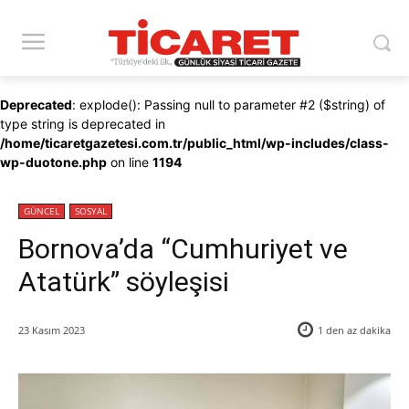
Deprecated
: explode(): Passing null to parameter #2 ($string) of
type string is deprecated in
/home/ticaretgazetesi.com.tr/public_html/wp-includes/class-
wp-duotone.php
on line
1194
GÜNCEL
SOSYAL
Bornova’da “Cumhuriyet ve
Atatürk” söyleşisi
23 Kasım 2023
1 den az
dakika