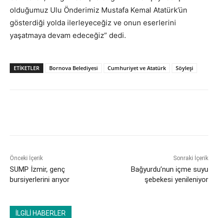
olduğumuz Ulu Önderimiz Mustafa Kemal Atatürk’ün
gösterdiği yolda ilerleyeceğiz ve onun eserlerini
yaşatmaya devam edeceğiz” dedi.
ETİKETLER
Bornova Belediyesi
Cumhuriyet ve Atatürk
Söyleşi
Önceki İçerik
Sonraki İçerik
SUMP İzmir, genç
Bağyurdu’nun içme suyu
bursiyerlerini arıyor
şebekesi yenileniyor
İLGİLİ HABERLER