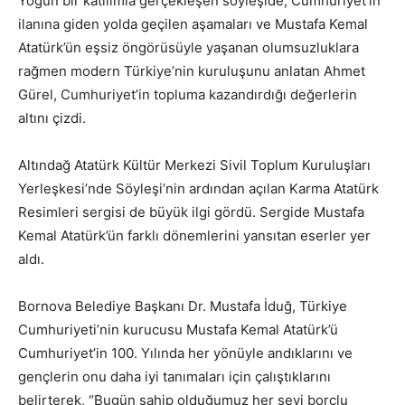
Yoğun bir katılımla gerçekleşen söyleşide, Cumhuriyet’in
ilanına giden yolda geçilen aşamaları ve Mustafa Kemal
Atatürk’ün eşsiz öngörüsüyle yaşanan olumsuzluklara
rağmen modern Türkiye’nin kuruluşunu anlatan Ahmet
Gürel, Cumhuriyet’in topluma kazandırdığı değerlerin
altını çizdi.
Altındağ Atatürk Kültür Merkezi Sivil Toplum Kuruluşları
Yerleşkesi’nde Söyleşi’nin ardından açılan Karma Atatürk
Resimleri sergisi de büyük ilgi gördü. Sergide Mustafa
Kemal Atatürk’ün farklı dönemlerini yansıtan eserler yer
aldı.
Bornova Belediye Başkanı Dr. Mustafa İduğ, Türkiye
Cumhuriyeti’nin kurucusu Mustafa Kemal Atatürk’ü
Cumhuriyet’in 100. Yılında her yönüyle andıklarını ve
gençlerin onu daha iyi tanımaları için çalıştıklarını
belirterek, “Bugün sahip olduğumuz her şeyi borçlu