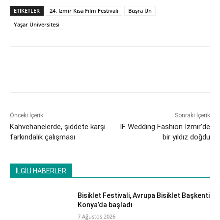
ETİKETLER
24. İzmir Kısa Film Festivali
Büşra Ün
Yaşar Üniversitesi
Önceki İçerik
Sonraki İçerik
Kahvehanelerde, şiddete karşı
IF Wedding Fashion İzmir’de
farkındalık çalışması
bir yıldız doğdu
İLGİLİ HABERLER
Bisiklet Festivali, Avrupa Bisiklet Başkenti
Konya’da başladı
7 Ağustos 2026