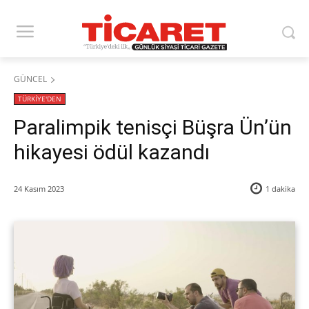
GÜNCEL
TÜRKİYE'DEN
Paralimpik tenisçi Büşra Ün’ün
hikayesi ödül kazandı
24 Kasım 2023
1
dakika