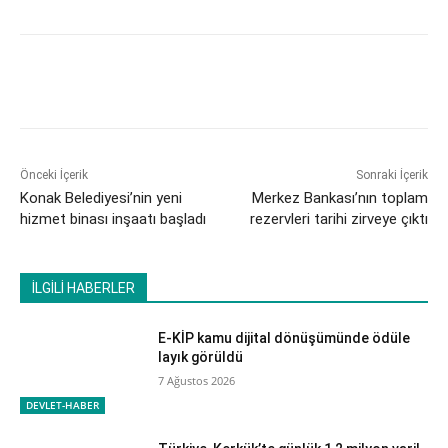
Önceki İçerik
Sonraki İçerik
Konak Belediyesi’nin yeni
Merkez Bankası’nın toplam
hizmet binası inşaatı başladı
rezervleri tarihi zirveye çıktı
İLGİLİ HABERLER
E-KİP kamu dijital dönüşümünde ödüle
layık görüldü
7 Ağustos 2026
DEVLET-HABER