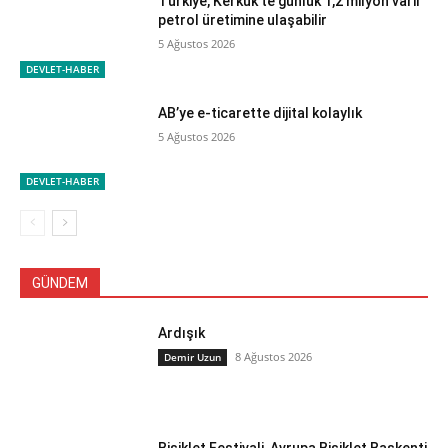
Türkiye, Kerkük’te günlük 1,2 milyon varil
petrol üretimine ulaşabilir
5 Ağustos 2026
DEVLET-HABER
AB’ye e-ticarette dijital kolaylık
5 Ağustos 2026
DEVLET-HABER
GÜNDEM
Ardışık
8 Ağustos 2026
Demir Uzun