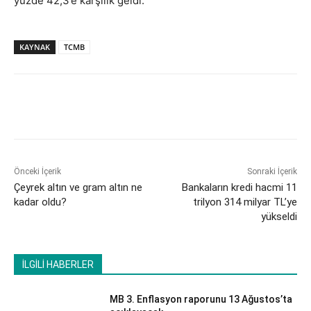
yüzde 42,3’e karşılık geldi.
KAYNAK
TCMB
Önceki İçerik
Sonraki İçerik
Çeyrek altın ve gram altın ne
Bankaların kredi hacmi 11
kadar oldu?
trilyon 314 milyar TL’ye
yükseldi
İLGİLİ HABERLER
MB 3. Enflasyon raporunu 13 Ağustos’ta