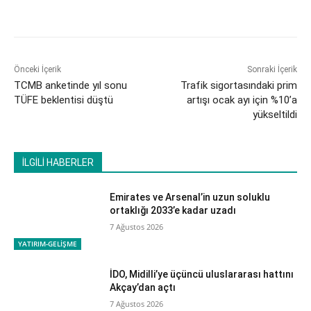
Önceki İçerik
Sonraki İçerik
TCMB anketinde yıl sonu
Trafik sigortasındaki prim
TÜFE beklentisi düştü
artışı ocak ayı için %10’a
yükseltildi
İLGİLİ HABERLER
Emirates ve Arsenal’in uzun soluklu
ortaklığı 2033’e kadar uzadı
7 Ağustos 2026
YATIRIM-GELİŞME
İDO, Midilli’ye üçüncü uluslararası hattını
Akçay’dan açtı
7 Ağustos 2026