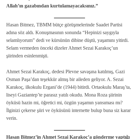
Allah’ın gazabından kurtulamayacaksınız.”
Hasan Bitmez, TBMM bütçe görüşmelerinde Saadet Partisi
adına söz aldı. Konuşmasının sonunda “Hepinizi saygıyla
selamlıyorum” dedi ve kürsünün dibine düştü, yaşamını yitirdi.
Selam vermeden önceki dizeler Ahmet Sezai Karakoç’un
şiirinden esinlenmişti.
Ahmet Sezai Karakoç, dedesi Plevne savaşına katılmış, Gazi
Osman Paşa’dan teşekkür almış bir aileden geliyor. A. Sezai
Karakoç, ilkokulu Ergani’de (1944) bitirdi. Ortaokulu Maraş’ta,
liseyi Gaziantep’te parasız yatılı okudu. Mona Roza şiirinin
öyküsü hazin mi, öğretici mi, özgün yaşamın yansıması mı?
İlginizi çekerse şiiri ve öyküsünü internette bulup buna siz karar
verin.
Hasan Bitmez’in Ahmet Sezai Karakoç’a gönderme yaptığı