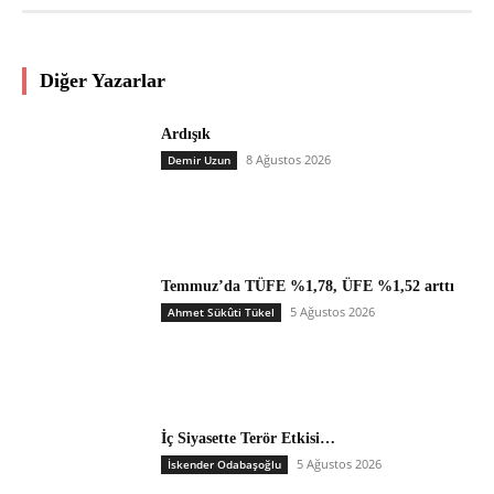
Diğer Yazarlar
Ardışık
8 Ağustos 2026
Demir Uzun
Temmuz’da TÜFE %1,78, ÜFE %1,52 arttı
5 Ağustos 2026
Ahmet Sükûti Tükel
İç Siyasette Terör Etkisi…
5 Ağustos 2026
İskender Odabaşoğlu