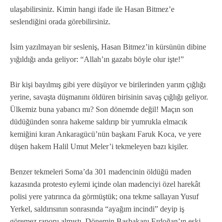
ulaşabilirsiniz. Kimin hangi ifade ile Hasan Bitmez’e
seslendiğini orada görebilirsiniz.
İsim yazılmayan bir sesleniş, Hasan Bitmez’in kürsünün dibine
yığıldığı anda geliyor: “Allah’ın gazabı böyle olur işte!”
Bir kişi bayılmış gibi yere düşüyor ve birilerinden yarım çığlığı
yerine, savaşta düşmanını öldüren birisinin savaş çığlığı geliyor.
Ülkemiz buna yabancı mı? Son dönemde değil! Maçın son
düdüğünden sonra hakeme saldırıp bir yumrukla elmacık
kemiğini kıran Ankaragücü’nün başkanı Faruk Koca, ve yere
düşen hakem Halil Umut Meler’i tekmeleyen bazı kişiler.
Benzer tekmeleri Soma’da 301 madencinin öldüğü maden
kazasında protesto eylemi içinde olan madenciyi özel harekât
polisi yere yatırınca da görmüştük; ona tekme sallayan Yusuf
Yerkel, saldırısının sonrasında “ayağım incindi” deyip iş
göremez raporu almıştı. Dönemin Başbakanı Erdoğan’ın eski