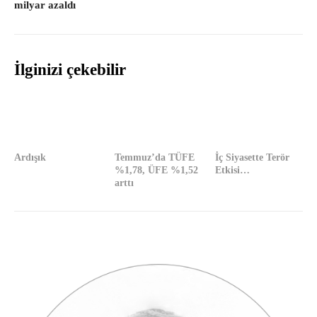
milyar azaldı
İlginizi çekebilir
Ardışık
Temmuz’da TÜFE
İç Siyasette Terör
%1,78, ÜFE %1,52
Etkisi…
arttı