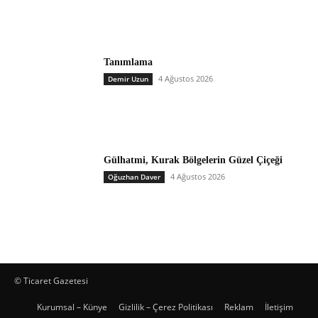
Tanımlama
4 Ağustos 2026
Demir Uzun
Gülhatmi, Kurak Bölgelerin Güzel Çiçeği
4 Ağustos 2026
Oğuzhan Daver
© Ticaret Gazetesi
Kurumsal – Künye
Gizlilik – Çerez Politikası
Reklam
İletişim