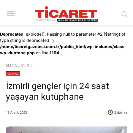
Deprecated
: explode(): Passing null to parameter #2 ($string) of
type string is deprecated in
/home/ticaretgazetesi.com.tr/public_html/wp-includes/class-
wp-duotone.php
on line
1194
ŞEHİRLERDEN
SOSYAL
İzmirli gençler için 24 saat
yaşayan kütüphane
18 Aralık 2023
2
dakika