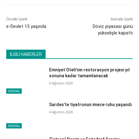
Önceki İçerik
Sonraki İçerik
e-Devlet 15 yaşında
Döviz piyasası günü
yükselişle kapattı
İLGİLİ HABERLER
Emniyet Oteli’nin restorasyon projesi yıl
sonuna kadar tamamlanacak
6 Ağustos 2026
SOSYAL
Sardes’te tiyatronun imece ruhu yaşandı
4 Ağustos 2026
SOSYAL