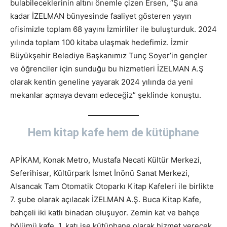
bulabileceklerinin altını önemle çizen Ersen, “Şu ana
kadar İZELMAN bünyesinde faaliyet gösteren yayın
ofisimizle toplam 68 yayını İzmirliler ile buluşturduk. 2024
yılında toplam 100 kitaba ulaşmak hedefimiz. İzmir
Büyükşehir Belediye Başkanımız Tunç Soyer’in gençler
ve öğrenciler için sunduğu bu hizmetleri İZELMAN A.Ş
olarak kentin geneline yayarak 2024 yılında da yeni
mekanlar açmaya devam edeceğiz” şeklinde konuştu.
Hem kitap kafe hem de kütüphane
APİKAM, Konak Metro, Mustafa Necati Kültür Merkezi,
Seferihisar, Kültürpark İsmet İnönü Sanat Merkezi,
Alsancak Tam Otomatik Otoparkı Kitap Kafeleri ile birlikte
7. şube olarak açılacak İZELMAN A.Ş. Buca Kitap Kafe,
bahçeli iki katlı binadan oluşuyor. Zemin kat ve bahçe
bölümü kafe, 1. katı ise kütüphane olarak hizmet verecek