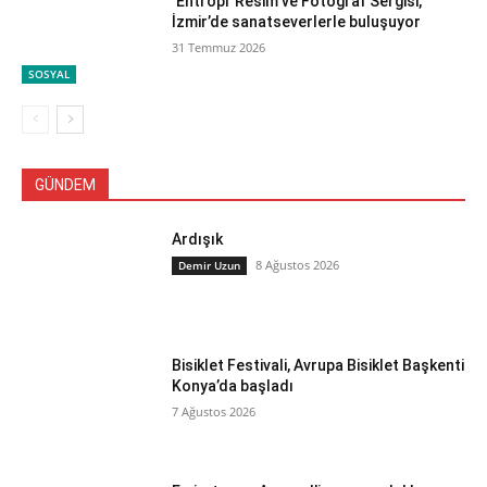
‘Entropi’ Resim ve Fotoğraf Sergisi,
İzmir’de sanatseverlerle buluşuyor
31 Temmuz 2026
SOSYAL
GÜNDEM
Ardışık
8 Ağustos 2026
Demir Uzun
Bisiklet Festivali, Avrupa Bisiklet Başkenti
Konya’da başladı
7 Ağustos 2026