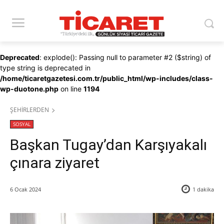
Deprecated
: explode(): Passing null to parameter #2 ($string) of
type string is deprecated in
/home/ticaretgazetesi.com.tr/public_html/wp-includes/class-
wp-duotone.php
on line
1194
ŞEHİRLERDEN
SOSYAL
Başkan Tugay’dan Karşıyakalı
çınara ziyaret
6 Ocak 2024
1
dakika