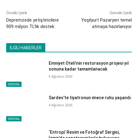
Önceki İçerik
Sonraki İçerik
Depremzede yetiştiricilere
Yeşilyurt Pazaryeri temel
909 milyon TL’lik destek
atmaya hazırlanıyor
İLGİLİ HABERLER
Emniyet Oteli’nin restorasyon projesi yıl
sonuna kadar tamamlanacak
6 Ağustos 2026
SOSYAL
Sardes’te tiyatronun imece ruhu yaşandı
4 Ağustos 2026
SOSYAL
‘Entropi’ Resim ve Fotoğraf Sergisi,
İzmir’de sanatseverlerle buluşuyor