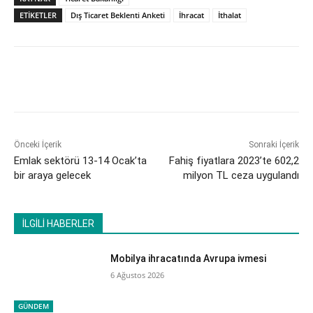
ETİKETLER
Dış Ticaret Beklenti Anketi
İhracat
İthalat
Önceki İçerik
Sonraki İçerik
Emlak sektörü 13-14 Ocak’ta
Fahiş fiyatlara 2023’te 602,2
bir araya gelecek
milyon TL ceza uygulandı
İLGİLİ HABERLER
Mobilya ihracatında Avrupa ivmesi
6 Ağustos 2026
GÜNDEM