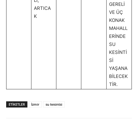
Lİ,
GERELİ
ARTICA
VE ÜÇ
K
KONAK
MAHALL
ERİNDE
SU
KESİNTİ
Sİ
YAŞANA
BİLECEK
TİR.
ETİKETLER
İzmir
su kesintsi