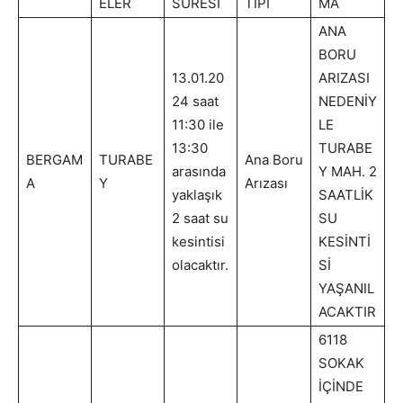
ELER
SÜRESİ
TİPİ
MA
ANA
BORU
13.01.20
ARIZASI
24 saat
NEDENİY
11:30 ile
LE
13:30
TURABE
BERGAM
TURABE
Ana Boru
arasında
Y MAH. 2
A
Y
Arızası
yaklaşık
SAATLİK
2 saat su
SU
kesintisi
KESİNTİ
olacaktır.
Sİ
YAŞANIL
ACAKTIR
6118
SOKAK
İÇİNDE