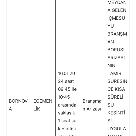
MEYDAN
A GELEN
İÇMESU
YU
BRANŞM
AN
BORUSU
ARIZASI
NIN
16.01.20
TAMİRİ
24 saat
SÜRESİN
09:45 ile
CE KISA
10:45
SÜRELİ
BORNOV
EGEMEN
Branşma
arasında
SU
A
LİK
n Arızası
yaklaşık
KESİNTİ
1 saat su
Sİ
kesintisi
UYGULA