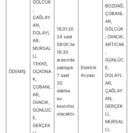
GÖLCÜK
BOZDAĞ,
,
ÇOBANL
ÇAĞLAY
AR,
AN,
16.01.20
GÖLCÜK
DOLAYL
24 saat
, OVACIK,
AR,
09:00 ile
ARTICAK
MURSAL
16:30
,
LI,
arasında
GÜNLÜC
TEKKE,
yaklaşık
Elektrik
E,
ÖDEMİŞ
ÜÇKONA
7 saat
Arızası
DOLAYL
K,
30
AR,
ÇOBANL
dakika
ÇAĞLAY
AR,
su
AN,
OVACIK,
kesintisi
GERÇEK
GÜNLÜC
olacaktır.
Lİ,
E,
MURSAL
GERÇEK
LI,