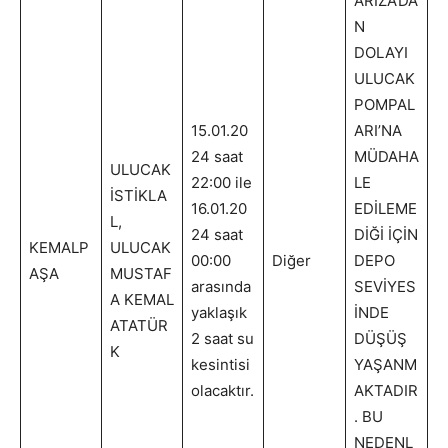
ARIZA’DA
N
DOLAYI
ULUCAK
POMPAL
15.01.20
ARI’NA
24 saat
MÜDAHA
ULUCAK
22:00 ile
LE
İSTİKLA
16.01.20
EDİLEME
L,
24 saat
DİĞİ İÇİN
KEMALP
ULUCAK
00:00
Diğer
DEPO
AŞA
MUSTAF
arasında
SEVİYES
A KEMAL
yaklaşık
İNDE
ATATÜR
2 saat su
DÜŞÜŞ
K
kesintisi
YAŞANM
olacaktır.
AKTADIR
. BU
NEDENL