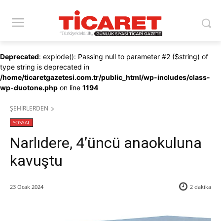
Deprecated
: explode(): Passing null to parameter #2 ($string) of
type string is deprecated in
/home/ticaretgazetesi.com.tr/public_html/wp-includes/class-
wp-duotone.php
on line
1194
ŞEHİRLERDEN
SOSYAL
Narlıdere, 4’üncü anaokuluna
kavuştu
23 Ocak 2024
2
dakika