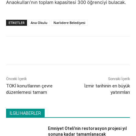
Anaokulları’nın toplam kapasitesi 300 öğrenciyi bulacak.
ETİKETLER
Ana Okulu
Narlıdere Belediyesi
Önceki İçerik
Sonraki İçerik
TOKİ konutlarının çevre
İzmir tarihinin en büyük
düzenlemesi tamam
yatırımları
İLGİLİ HABERLER
Emniyet Oteli’nin restorasyon projesi yıl
sonuna kadar tamamlanacak