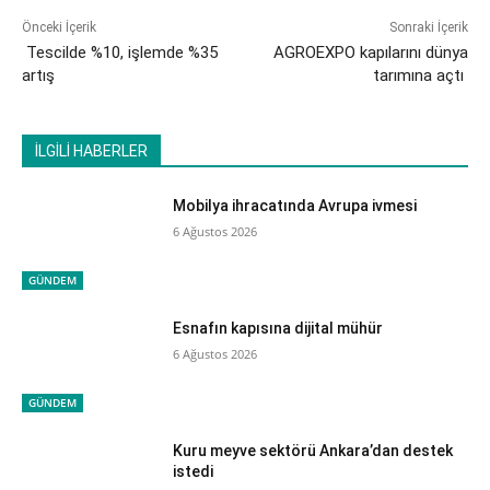
Önceki İçerik
Sonraki İçerik
Tescilde %10, işlemde %35
AGROEXPO kapılarını dünya
artış
tarımına açtı
İLGİLİ HABERLER
Mobilya ihracatında Avrupa ivmesi
6 Ağustos 2026
GÜNDEM
Esnafın kapısına dijital mühür
6 Ağustos 2026
GÜNDEM
Kuru meyve sektörü Ankara’dan destek
istedi