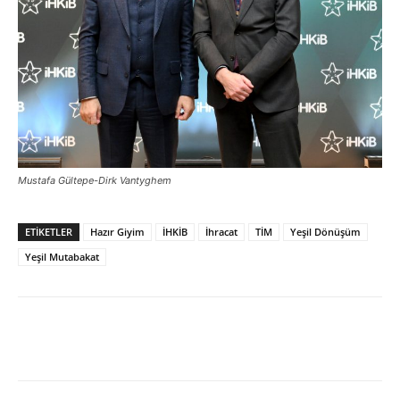
Mustafa Gültepe-Dirk Vantyghem
ETİKETLER
Hazır Giyim
İHKİB
İhracat
TİM
Yeşil Dönüşüm
Yeşil Mutabakat