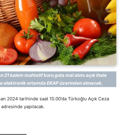
 21 kalem muhtelif kuru gıda mal alımı açık ihale
adece elektronik ortamda EKAP üzerinden alınacak.
Nisan 2024 tarihinde saat 10.00’da Türkoğlu Açık Ceza
 adresinde yapılacak.