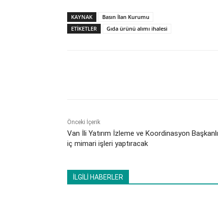
KAYNAK
Basın İlan Kurumu
ETİKETLER
Gıda ürünü alımı ihalesi
Paylaş
Önceki İçerik
Van İli Yatırım İzleme ve Koordinasyon Başkanlı
iç mimari işleri yaptıracak
İLGİLİ HABERLER