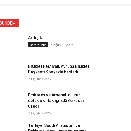
GÜNDEM
Ardışık
8 Ağustos 2026
Demir Uzun
Bisiklet Festivali, Avrupa Bisiklet
Başkenti Konya’da başladı
7 Ağustos 2026
Emirates ve Arsenal’in uzun
soluklu ortaklığı 2033’e kadar
uzadı
7 Ağustos 2026
Türkiye, Suudi Arabistan ve
Pakistan’la savunma anlaşması