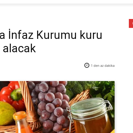
a İnfaz Kurumu kuru
n alacak
1 den az
dakika