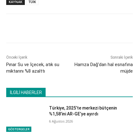
KAYNAK
TÜİK
Önceki İçerik
Sonraki İçerik
Pınar Su ve İçecek, atık su
Hamza Dağ’dan hal esnafına
miktarını %8 azalttı
müjde
İLGİLİ HABERLER
Türkiye, 2025’te merkezi bütçenin
%1,58’ini AR-GE’ye ayırdı
6 Ağustos 2026
GÖSTERGELER