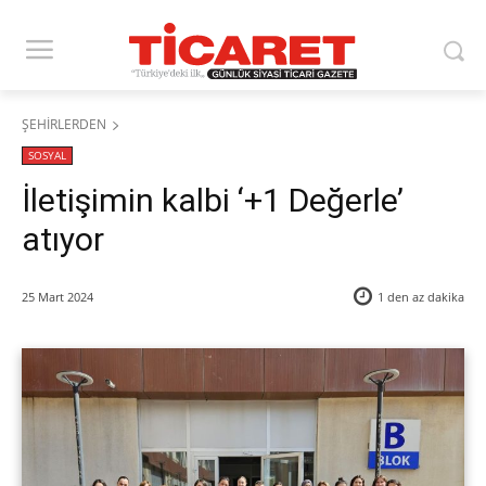
ŞEHİRLERDEN
SOSYAL
İletişimin kalbi ‘+1 Değerle’
atıyor
25 Mart 2024
1 den az
dakika