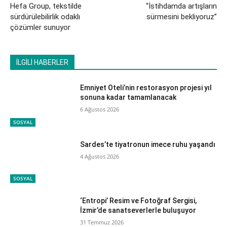
Hefa Group, tekstilde
“İstihdamda artışların
sürdürülebilirlik odaklı
sürmesini bekliyoruz”
çözümler sunuyor
İLGİLİ HABERLER
Emniyet Oteli’nin restorasyon projesi yıl
sonuna kadar tamamlanacak
6 Ağustos 2026
SOSYAL
Sardes’te tiyatronun imece ruhu yaşandı
4 Ağustos 2026
SOSYAL
‘Entropi’ Resim ve Fotoğraf Sergisi,
İzmir’de sanatseverlerle buluşuyor
31 Temmuz 2026