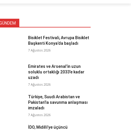
GÜNDEM
Bisiklet Festivali, Avrupa Bisiklet
Başkenti Konya’da başladı
7 Ağustos 2026
Emirates ve Arsenal’in uzun
soluklu ortaklığı 2033’e kadar
uzadı
7 Ağustos 2026
Türkiye, Suudi Arabistan ve
Pakistan’la savunma anlaşması
imzaladı
7 Ağustos 2026
İDO, Midilli’ye üçüncü