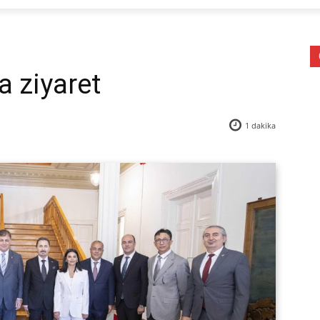
a ziyaret
1
dakika