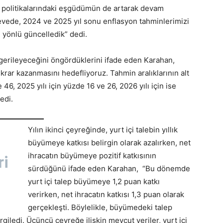
i politikalarındaki eşgüdümün de artarak devam
evede, 2024 ve 2025 yıl sonu enflasyon tahminlerimizi
ı yönlü güncelledik” dedi.
gerileyeceğini öngördüklerini ifade eden Karahan,
krar kazanmasını hedefliyoruz. Tahmin aralıklarının alt
 46, 2025 yılı için yüzde 16 ve 26, 2026 yılı için ise
ledi.
Yılın ikinci çeyreğinde, yurt içi talebin yıllık
büyümeye katkısı belirgin olarak azalırken, net
ihracatın büyümeye pozitif katkısının
ri
sürdüğünü ifade eden Karahan, “Bu dönemde
yurt içi talep büyümeye 1,2 puan katkı
verirken, net ihracatın katkısı 1,3 puan olarak
gerçekleşti. Böylelikle, büyümedeki talep
ledi. Üçüncü çeyreğe ilişkin mevcut veriler, yurt içi