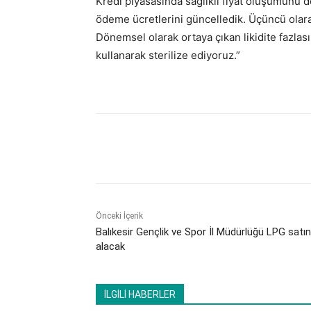
Kredi piyasasında sağlıklı fiyat oluşumunu 
ödeme ücretlerini güncelledik. Üçüncü olarak
Dönemsel olarak ortaya çıkan likidite fazlası
kullanarak sterilize ediyoruz.”
Paylaş
Önceki İçerik
Balıkesir Gençlik ve Spor İl Müdürlüğü LPG satın
alacak
İLGİLİ HABERLER