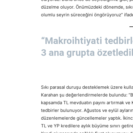
düzelme oluyor. Önümüzdeki dönemde, sıkı 
olumlu seyrin süreceğini öngörüyoruz” ifa
“Makroihtiyati tedbirl
3 ana grupta özetledi
Sıkı parasal duruşu desteklemek üzere kulla
Karahan şu değerlendirmelerde bulundu: “B
kapsamda TL mevduatın payını artırmak ve K
tedbirler bulunuyor. Ağustos ve eylül ayları
düzenlemelerde güncellemeler yaptık. İkinc
TL ve YP kredilere aylık büyüme sınırı getir