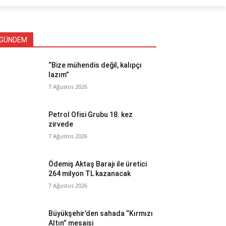
GÜNDEM
“Bize mühendis değil, kalıpçı
lazım”
7 Ağustos 2026
Petrol Ofisi Grubu 18. kez
zirvede
7 Ağustos 2026
Ödemiş Aktaş Barajı ile üretici
264 milyon TL kazanacak
7 Ağustos 2026
Büyükşehir’den sahada “Kırmızı
Altın” mesaisi