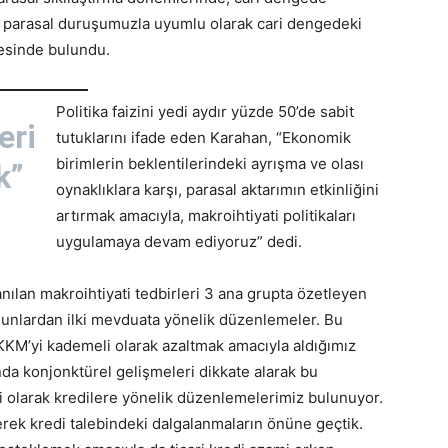
parasal duruşumuzla uyumlu olarak cari dengedeki
desinde bulundu.
Politika faizini yedi aydır yüzde 50’de sabit
eri
tutuklarını ifade eden Karahan, “Ekonomik
birimlerin beklentilerindeki ayrışma ve olası
k”
oynaklıklara karşı, parasal aktarımın etkinliğini
artırmak amacıyla, makroihtiyati politikaları
uygulamaya devam ediyoruz” dedi.
nılan makroihtiyati tedbirleri 3 ana grupta özetleyen
unlardan ilki mevduata yönelik düzenlemeler. Bu
KM’yi kademeli olarak azaltmak amacıyla aldığımız
nda konjonktürel gelişmeleri dikkate alarak bu
i olarak kredilere yönelik düzenlemelerimiz bulunuyor.
erek kredi talebindeki dalgalanmaların önüne geçtik.