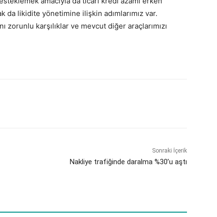
desteklemek amacıyla da ticari kredi azami erken
 da likidite yönetimine ilişkin adımlarımız var.
nı zorunlu karşılıklar ve mevcut diğer araçlarımızı
Sonraki İçerik
Nakliye trafiğinde daralma %30’u aştı