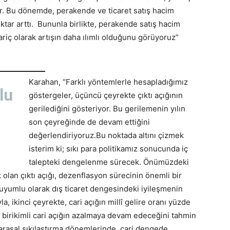
yor. Bu dönemde, perakende ve ticaret satış hacim
ktar arttı. Bununla birlikte, perakende satış hacim
ariç olarak artışın daha ılımlı olduğunu görüyoruz”
Karahan, “Farklı yöntemlerle hesapladığımız
lu
göstergeler, üçüncü çeyrekte çıktı açığının
gerilediğini gösteriyor. Bu gerilemenin yılın
son çeyreğinde de devam ettiğini
değerlendiriyoruz.Bu noktada altını çizmek
isterim ki; sıkı para politikamız sonucunda iç
talepteki dengelenme sürecek. Önümüzdeki
lan çıktı açığı, dezenflasyon sürecinin önemli bir
 uyumlu olarak dış ticaret dengesindeki iyileşmenin
 ikinci çeyrekte, cari açığın millî gelire oranı yüzde
e birikimli cari açığın azalmaya devam edeceğini tahmin
arasal sıkılaştırma dönemlerinde, cari dengede