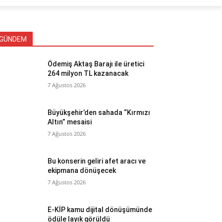
GÜNDEM
Ödemiş Aktaş Barajı ile üretici
264 milyon TL kazanacak
7 Ağustos 2026
Büyükşehir’den sahada “Kırmızı
Altın” mesaisi
7 Ağustos 2026
Bu konserin geliri afet aracı ve
ekipmana dönüşecek
7 Ağustos 2026
E-KİP kamu dijital dönüşümünde
ödüle layık görüldü