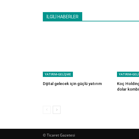
İLGİLİ HABERLER
YATIRIM-GELİŞME
YATIRIM-GEL
Dijital gelecek için güçlü yatırım
Koç Holding’
dolar kombi
© Ticaret Gazetesi