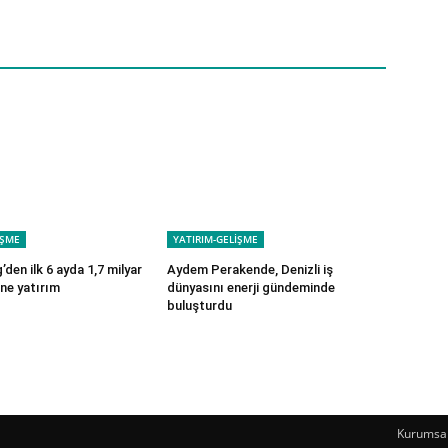
İŞME
YATIRIM-GELİŞME
den ilk 6 ayda 1,7 milyar
Aydem Perakende, Denizli iş
ne yatırım
dünyasını enerji gündeminde
buluşturdu
Kurumsal