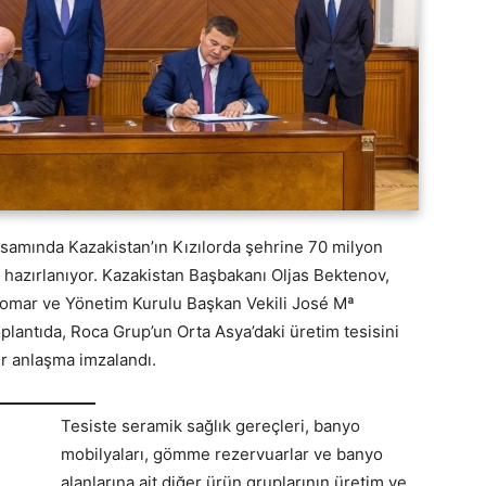
samında Kazakistan’ın Kızılorda şehrine 70 milyon
a hazırlanıyor. Kazakistan Başbakanı Oljas Bektenov,
omar ve Yönetim Kurulu Başkan Vekili José Mª
oplantıda, Roca Grup’un Orta Asya’daki üretim tesisini
ir anlaşma imzalandı.
Tesiste seramik sağlık gereçleri, banyo
mobilyaları, gömme rezervuarlar ve banyo
alanlarına ait diğer ürün gruplarının üretim ve