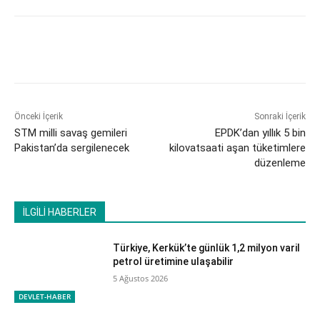
Önceki İçerik
Sonraki İçerik
STM milli savaş gemileri
EPDK’dan yıllık 5 bin
Pakistan’da sergilenecek
kilovatsaati aşan tüketimlere
düzenleme
İLGİLİ HABERLER
Türkiye, Kerkük’te günlük 1,2 milyon varil
petrol üretimine ulaşabilir
5 Ağustos 2026
DEVLET-HABER