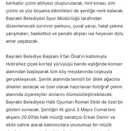
karikatür çizim atölyesi oluşturulacak, hint kınası, sim
çizimi ve yüz boyama etkinlikleri de şenliğe renk katacak.
Bayraklı Belediyesi Spor Müdürlüğü tarafından
düzenlenecek survivor parkuru, çuval yarışı, halat çekme
yarışmaları, basketbol ve penaltı atışları ise heyecan dolu
anlar yaşatacak.
Bayraklı Belediye Başkanı İrfan Önal’ın katılımıyla
Hıdırellez çiçek korteji yürüyüşü bando eşliğinde konser
alanından başlayarak tüm köy meydanında coşkuyla
gerçekleşecek. Şenlik alanında temsili bir dilek ağacına
dilekler asılacak ve özel olarak hazırlanan fotoğraf çekim
alanında ziyaretçiler anılarını ölümsüzleştirebilecek.
Bayraklı Belediyesi Halk Oyunları Roman Ekibi de özel bir
gösteri sunacak. Şenliğin ilk günü 3 Mayıs Cumartesi
akşamı 20.00’da halk müziği sanatçısı Erkan Demir ve
ekibi sahne alarak katılımcılara unutulmaz bir müzik