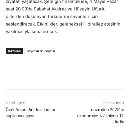
ziyafeti yaşatacak. Şenliğin finalinde ise, 4 Mayıs Pazar
saat 20:00’da Sabahat Akkiraz ve Hüseyin Uğurlu
dillerden düşmeyen türkülerini sevenleri için
seslendirecek. Etkinlikler, geleneksel Hıdırellez ateşinin
yakılmasıyla sona erecek.
KAYNAK
Bayraklı Belediyesi
Önceki İçerik
Sonraki İçerik
Özel Arkas Piri Reis Lisesi
Turizmden 2025’te
kapılarını açıyor
ekonomiye 5,2 trilyon TL
katkı