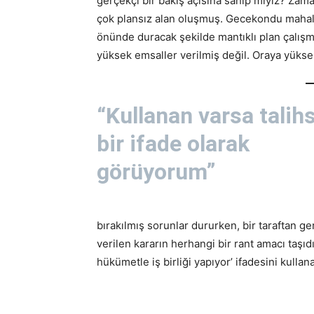
gerçekçi bir bakış açısına sahip miyiz? Zam
çok plansız alan oluşmuş. Gecekondu mahal
önünde duracak şekilde mantıklı plan çalışma
yüksek emsaller verilmiş değil. Oraya yüksek 
“Kullanan varsa talihs
bir ifade olarak
görüyorum”
bırakılmış sorunlar dururken, bir taraftan ge
verilen kararın herhangi bir rant amacı taş
hükümetle iş birliği yapıyor’ ifadesini kulla