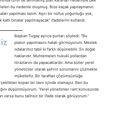
anında İzmir’de alınmamış plan kararları nedeniyle pek
leleri bu nedenle oluşmuş. Bize kaçak yapılaşmanın
ları yapılması lazım. Aşırı bir nüfus yoğunluğu yok,
katlı binalar yapılmayacak” ifadelerini kullandı.
Başkan Tugay ayrıca şunları söyledi: “Bu
iz
planın yapılmasını hatalı görmüyorum. Meslek
odalarımız tabii ki farklı düşünebilir. En doğal
haklarıdır. Muhtemelen hukuki yollardan
itirazlarını da yapacaklardır. Ama bizler yerel
yöneticiler olarak şehrin sorunlarını çözmekle
mükellefiz. Bir taraftan çözümsüzlüğe
rçeklikten kopan bir tavır içinde olamayız. Ben bu
ıdığını düşünmüyorum. ‘Yerel yönetimler rant konusunda
nan varsa bunu talihsiz bir ifade olarak görüyorum.”