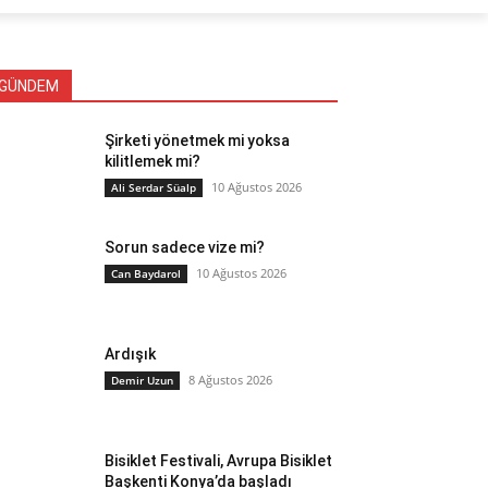
GÜNDEM
Şirketi yönetmek mi yoksa
kilitlemek mi?
10 Ağustos 2026
Ali Serdar Süalp
Sorun sadece vize mi?
10 Ağustos 2026
Can Baydarol
Ardışık
8 Ağustos 2026
Demir Uzun
Bisiklet Festivali, Avrupa Bisiklet
Başkenti Konya’da başladı