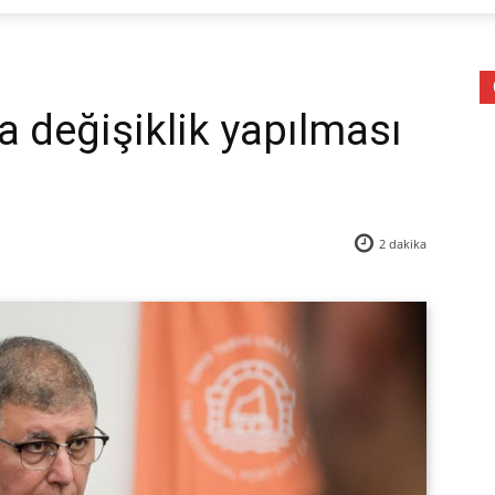
da değişiklik yapılması
2
dakika