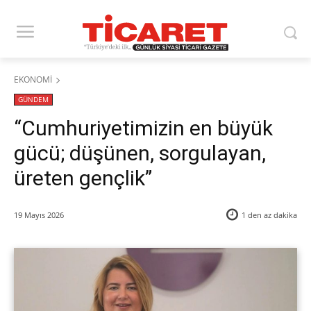
EKONOMİ
GÜNDEM
“Cumhuriyetimizin en büyük
gücü; düşünen, sorgulayan,
üreten gençlik”
19 Mayıs 2026
1 den az
dakika