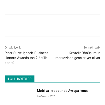
Önceki İçerik
Sonraki İçerik
​Pınar Su ve İçecek, Business
Kestelli: Dönüşümün
Honors Awards’tan 2 ödülle
merkezinde gençler yer alıyor
döndü
İLGİLİ HABERLER
Mobilya ihracatında Avrupa ivmesi
6 Ağustos 2026