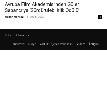
Avrupa Film Akademisi’nden Güler
Sabancı’ya ‘Sürdürülebilirlik Ödülü’
Haber Merkezi
-
11 Aralık 2023
0
© Ticaret Gazetesi
Kurumsal – Künye
Gizlilik – Çerez Politikası
Reklam
İletişim