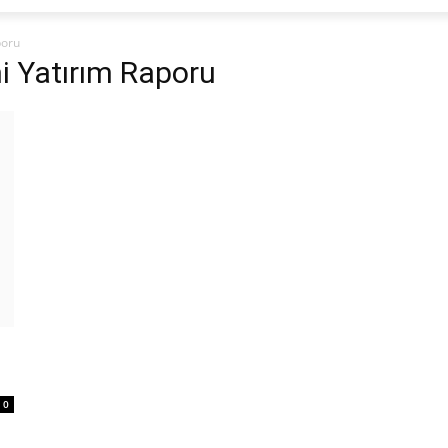
poru
i Yatırım Raporu
0