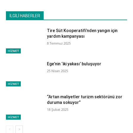
İLGİLİ HABERLER
Tire Süt Kooperatifi’nden yangın için
yardım kampanyası
8 Temmuz 2025
HİZMET
Ege’nin ‘iki yakası’ buluşuyor
25 Nisan 2025
HİZMET
“Artan maliyetler turizm sektörünü zor
duruma sokuyor”
18 Şubat 2025
HİZMET