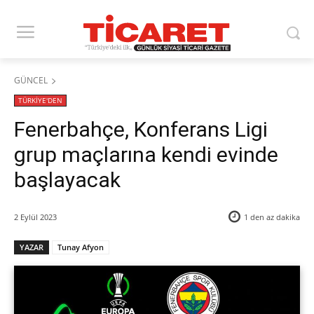
GÜNCEL
TÜRKİYE'DEN
Fenerbahçe, Konferans Ligi
grup maçlarına kendi evinde
başlayacak
2 Eylül 2023
1 den az
dakika
YAZAR
Tunay Afyon